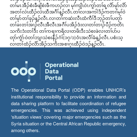
တၢ်မၤအီၣ်စံးခီဖျိစဲးဖီကဟၣ်လၢ မုၢ်ကျိၤဝဲၤကွာ်တၢ်ရ့လိာ်မုာ်လိာ်
အတၢ်လဲၤထီၣ်လဲၤထီအဂီၢ်န့ၣ်လီၤ.တၢ်လၢအကါဒိၣ်ကတၢၢ်မ့ၢ်ဝဲ
တၢ်မုာ်တၢ်ခုၣ်န့ၣ်လီၤ.လၢတၢ်ကဆဲးလီၤထံကီၢ်ဒီဘ့ၣ်တၢ်ပတုာ်
တၢ်ခးတၢ်အၢၣ်လီၤအီလီၤအဂီၢ်ပအိၣ်ဒံးလၢတၢ်တၢၣ်ပီၣ်ကတိၤ
သကိးဒံးတၢ်ဒီး တၢ်ကရၢကရိလၢတဖိးဒီးသဲစးဖဲလၢတၢ်ပာ်ပ
တုာ်ကွံာ်ဝဲတၢ်ဘျၢသဲစးနီၣ်ဂံၢ်(၁၇/၁)ဝံၤအလီၢ်ခံန့ၣ်လီၤ.ပစံးသ့
လၢတၢ်ထံၣ်လိာ်အိၣ်သကိးအစၢဂ့ၤထီၣ်ဝဲဒၣ်န့ၣ်လီၤ.
The Operational Data Portal (ODP) enables UNHCR’s
institutional responsibility to provide an information and
data sharing platform to facilitate coordination of refugee
emergencies. This was achieved using independent
‘situation views’ covering major emergencies such as the
Syria situation or the Central African Republic emergency,
among others.