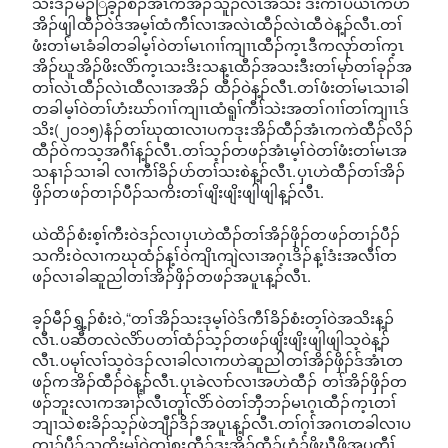
သိးဒံၣ်မိၣ်ြခ့ၣ်စံၣ်အံၤကအိၣ်သူၣ်လီၤအသး ဒီးကီၢ်ပယီၤကဟဲ
အိၣ်ဖျါထီၣ်ဝဲဒ်အမ့ၢ်ထံကီၢ်လၢအလဲၤထီၣ်လဲၤထီဝဲန့ၣ်လီၤ.တၢ်
ဖံးတၢ်မၤခံခါတခါမ့ၢ်ဝဲတၢ်မၤဂၢၢ်ကျၢၤထီၣ်က့ၤဒီကလုာ်တၢ်က့ၤ
အိၣ်ဃူအိၣ်ဖိးလိာ်က့ၤသးဒိးသန့ၤထီၣ်အသးဒီးတၢ်မုာ်တၢ်ခုၣ်အ
တၢ်လဲၤထီၣ်လဲၤထီလၢအအိၣ် ထီၣ်ဝဲန့ၣ်လီၤ.တၢ်ဖံးတၢ်မၤသၢခါ
တခါမ့ၢ်ဝဲတၢ်ဟံးဃာ်ဂၢၢ်ကျၢၤထံရူၢ်ကီၢ်သဲးအတၢ်ဂၢၢ်တၢ်ကျၢၤဒ်
သိး(၂၀၁၅)နံၣ်တၢ်ဃုထၢလၢပကဒုးအိၣ်ထီၣ်အံၤကကဲထီၣ်လိၣ်
ထီၣ်ဝဲကသ့အဂီၢ်န့ၣ်လီၤ.တၢ်သ့ၣ်တဖၣ်အံၤမ့ၢ်ဝဲတၢ်ဖံးတၢ်မၤအ
သနၢၣ်သၢခါ လၢကီၢ်ခိၣ်ပာ်တၢ်သးစဲန့ၣ်လီၤ.ပှၤဟဲထီၣ်တၢ်အိၣ်
ဖှိၣ်တဖၣ်တၢၣ်ပီၣ်သကိးတၢ်ဖျိးဖျိးဖျါဖျါန့ၣ်လီၤ.
ယဲထိၣ်စံးစ့ၢ်ကီးဝဲဒၣ်လၢပှၤဟဲထီၣ်တၢ်အိၣ်ဖှိၣ်တဖၣ်တၢၣ်ပီၣ်
သကိးဝဲလၢကဃုထံၣ်န့ၢ်ဝဲကျိၤကျဲလၢအဂ့ၤဒိၣ်န့ၢ်ဒံးအလီၢ်တ
ဖၣ်လၢခါဆူညါတၢ်အိၣ်ဖှိၣ်တဖၣ်အပူၤန့ၣ်လီၤ.
ခ့ၣ်မီၣ်ရွှ့ၣ်စံးဝဲ,“တၢ်အိၣ်သးဒုမ့ၢ်ဝဲဒ်ကီၢ်ခိၣ်စံးတ့ၢ်ဝဲအသိးန့ၣ်
လီၤ.ပဆီတလဲလိာ်ပတၢ်ထံၣ်သ့ၣ်တဖၣ်ဖျိးဖျိးဖျါဖျါသ့ဝဲန့ၣ်
လီၤ.ပမုၢ်လၢ်သ့ဝဲဒၣ်လၢခါလၢကဟဲဆူညါတၢ်အိၣ်ဖှိၣ်ဒ်အံၤတ
ဖၣ်ကအိၣ်ထီၣ်ဝဲန့ၣ်လီၤ.ပှၤခဲလၢာ်လၢအဟဲထီၣ် တၢ်အိၣ်ဖှိၣ်တ
ဖၣ်ဘူးလၢကအၢၣ်လီၤတူၢ်လိာ်ဝဲတၢ်ဘှီဘၣ်မၤဂ့ၤထီၣ်က့ၤတၢ်
ဘျၢသဲစးခိၣ်သ့ၣ်ဖဲဘျီၣ်ဒိၣ်အပူၤန့ၣ်လီၤ.တၢ်ဂ့ၢ်အဂၤတခါလၢပ
တၢၣ်ပီၣ်သကိးမ့ၢ်ဝဲတၢ်စးထီၣ်ဒုးအိၣ်ထီၣ်ဟံၣ်ဖိဃီဖိအပတီၢ်