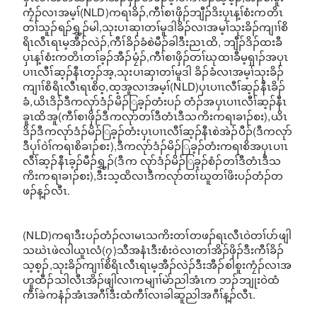
ကၠံၣ်လၢအမ့ၢ်(NLD)ကရၢခိၣ်,ကီၢ်စၢဖှိၣ်ဘျီၣ်ဒိးပှၤန့ၢ်စံးကတိၤ
တၢ်သူၣ်ရၣ်ရွှ့ၣ်မါ,သုးပၢဆှၢတၢ်မူဒါခိၣ်လၢအမ့ၢ်သုးခိၣ်ကျၢၢ်စိ
ရိၤလီၤရၤမ့အီၣ်လဲၣ်,ကီၢ်ခိၣ်ခံစဲမီၣ်ခါဒီးညၤထိ, ဘျီၣ်ဒိၣ်ထးခီ
ပှၤန့ၢ်စံးကတိၤတၢ်ခ့ၣ်အီၣ်မၠံၣ်,ကီၢ်စၢဖှိၣ်တၢ်ဃုထၢခီမ့ရှၢၣ်အပှၤ
ပၢၤလီၢ်ဆ့ၣ်နီၤတ့ၣ်အ့,သုးပၢဆှၢတၢ်မူဒါ ခိၣ်ခံလၢအမ့ၢ်သုးခိၣ်
ကျၢၢ်စိရိၤလီၤရၤစိဝ့,ထ့အူလၢအမ့ၢ်(NLD)ပှၤပၢၤလီၢ်ဆ့ၣ်နီၤခိၣ်
ခံ,ယိၤဒိၣ်ဒီကလုာ်ဒံၣ်မိၣ်ြခ့ၣ်တံးပၣ် တံၣ်အပှၤပၢၤလီၢ်ဆ့ၣ်နီၤ
ခူၤထိအူ(ကီၢ်စၢဖှိၣ်ဒီကလုာ်တၢ်ဒီတံၤဒီသကိးကရၢခၢၣ်စး),ယိၤ
ဒိၣ်ဒီကလုာ်ဒံၣ်မိၣ်ြခ့ၣ်တံးပှၤပၢၤလီၢ်ဆ့ၣ်နီၤစဲအဲၣ်ပီၣ်(ဒီကလုာ်
ဒီပုၢ်ဝဲၢ်ကရၢစိခၢၣ်စး),ဒီကလုာ်ဒံၣ်မိၣ်ြခ့ၣ်တံးကရၢစိအပှၤပၢၤ
လီၢ်ဆ့ၣ်နီၤခ့ၣ်မီၣ်ရွှ့ၣ်(ဒီက လုာ်ဒံၣ်မိၣ်ြခ့ၣ်စံၣ်တၢ်ဒီတံၤဒီသ
ကိးကရၢခၢၣ်စး),ဒီးသ့ထိလၢဒီကလုာ်တၢ်ဃူတၢ်ဖိးပၣ်တံၣ်တ
ဖၣ်န့ၣ်လီၤ.
(NLD)ကရၢဒီးပၣ်တံၣ်လၢမၤသကိးတၢ်တဖၣ်ရၤလီၤဝဲတၢ်ပာ်ဖျါ
သဃဲၤဖဲလါယူၤလံ(၇)သီအနံၤဒီးစံးဝဲလၢတၢ်အိၣ်ဖှိၣ်ဒီးကီၢ်ခိၣ်
သ့စ့ၣ်,သုးခိၣ်ကျၢၢ်စိရိၤလီၤရၤမ့အီၣ်လဲၣ်ဒီးအီၣ်စါစူးကၠံၣ်လၢအ
ဟူထီၣ်သါလီၤအိၣ်ဖျါလၢကမျၢၢ်မဲာ်ညါအံၤက ဘၣ်ဘျုးဝဲထံ
ကီၢ်ခဲကနံၣ်အံၤအဂီၢ်ဒီးထံကီၢ်လၢခါဆူညါအဂီၢ်န့ၣ်လီၤ.