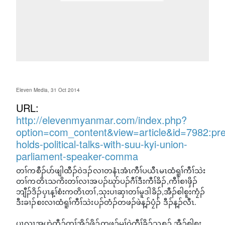
Eleven Media, 31 Oct 2014
URL:
http://elevenmyanmar.com/index.php?
option=com_content&view=article&id=7982:pre
holds-political-talks-with-suu-kyi-union-
parliament-speaker-comma
တၢ်ကစီၣ်ပာ်ဖျါထီၣ်ဝဲဒၣ်လၢတနံၤအံၤကီၢ်ပယီၤမၤထံရူၢ်ကီၢ်သဲး
တၢ်ကတိၤသကိးတၢ်လၢအပၣ်ဃုာ်ပၣ်ဂီၢ်ဒီးကီၢ်ခိၣ်,ကီၢ်စၢဖှိၣ်
ဘျီၣ်ဒိၣ်ပှၤန့ၢ်စံးကတိၤတၢ်,သုးပၢဆှၢတၢ်မူဒါခိၣ်,အီၣ်စါစူးကၠံၣ်
ဒီးခၢၣ်စးလၢထံရူၢ်ကီၢ်သဲးပၣ်တံၣ်တဖၣ်ဖဲန့ၣ်ပၠံၣ် ဒီၣ်န့ၣ်လီၤ.
ပှၤလၢအဟဲထီၣ်တၢ်အိၣ်ဖှိၣ်တဖၣ်မ့ၢ်ဝဲကီၢ်ခိၣ်သ့စ့ၣ်,အီၣ်စါစူး