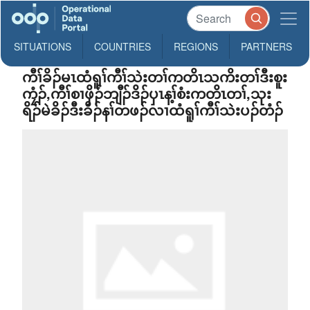
SITUATIONS
COUNTRIES
REGIONS
PARTNERS
ကီၢ်ခိၣ်မၤထံရူၢ်ကီၢ်သဲးတၢ်ကတိၤသကိးတၢ်ဒီးစူး
ကၠံၣ်,ကီၢ်စၢဖှိၣ်ဘျီၣ်ဒိၣ်ပှၤန့ၢ်စံးကတိၤတၢ်,သုး
ရိၣ်မဲခိၣ်ဒီးခိၣ်နၢ်တဖၣ်လၢထံရူၢ်ကီၢ်သဲးပၣ်တံၣ်