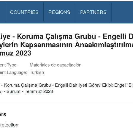
S
COUNTRIES
REGIONS
PARTNERS
iye - Koruma Çalışma Grubu - Engelli Da
ylerin Kapsanmasının Anaakımlaştırılma
muz 2023
nt Type:
Materiales de capacitación
nt Language:
Turkish
 - Koruma Çalışma Grubu - Engelli Dahiliyeti Görev Ekibi: Engelli B
ayı - Sunum - Temmuz 2023
ors
rotection