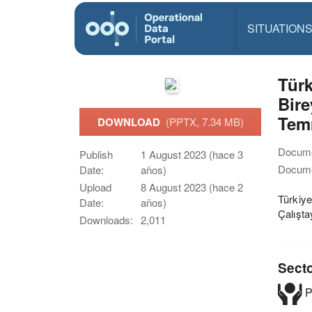
SITUATION
Türk
Bire
Tem
DOWNLOAD
(PPTX, 7.34 MB)
Docume
Publish
1 August 2023 (hace 3
Docume
Date:
años)
Upload
8 August 2023 (hace 2
Türkiye
Date:
años)
Çalışt
Downloads:
2,011
Sect
P