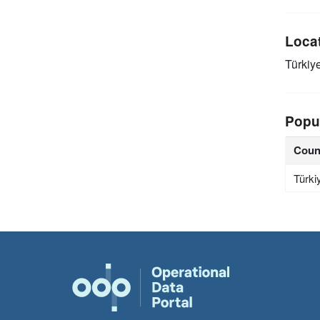
Loca
Türkiy
Popu
Coun
Türki