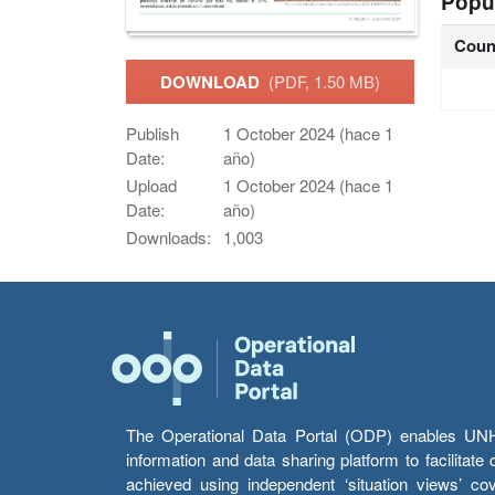
Popu
Coun
DOWNLOAD
(PDF, 1.50 MB)
Publish
1 October 2024 (hace 1
Date:
año)
Upload
1 October 2024 (hace 1
Date:
año)
Downloads:
1,003
The Operational Data Portal (ODP) enables UNHCR
information and data sharing platform to facilitat
achieved using independent ‘situation views’ c