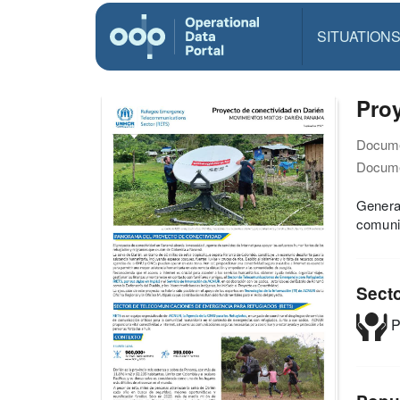
SITUATION
Pro
Docume
Docume
Genera
comuni
Sect
P