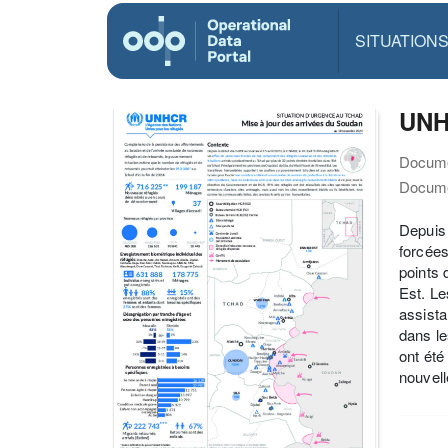
SITUATION
UNH
Docume
Docume
Depuis 
forcées
points 
Est. Le
assista
dans le
ont été
nouvell