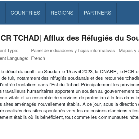
S
COUNTRIES
REGIONS
PARTNERS
CR TCHAD| Afflux des Réfugiés du Sou
nt Type:
Panel de indicadores y hojas informativas , Mapas y 
nt Language:
French
le début du conflit au Soudan le 15 avril 2023, la CNARR, le HCR et
 de fuir, notamment des réfugiés soudanais et des retournés tchad
d'entrée frontaliers dans l'Est du Tchad. Principalement les province
s travailleurs humanitaires apportent un soutien au gouvernement tch
nce vitale et un ensemble de services de protection à la fois dans l
s sites aménagés nouvellement établis. A ce jour, sous la directi
 relocalisés des sites spontanés vers les extensions d’anciens site
ement établis où ils bénéficient, tout comme les communautés hôtes