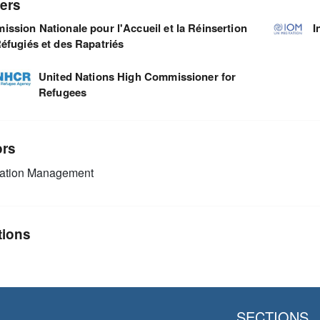
ers
ssion Nationale pour l'Accueil et la Réinsertion
I
éfugiés et des Rapatriés
United Nations High Commissioner for
Refugees
ors
mation Management
tions
SECTIONS