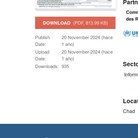
Partn
Commi
des R
DOWNLOAD
(PDF, 813.99 KB)
Publish
20 November 2024 (hace
Date:
1 año)
Upload
20 November 2024 (hace
Date:
1 año)
Sect
Downloads:
935
Infor
Loca
Chad