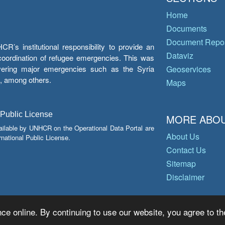
Home
Documents
Document Repos
’s institutional responsibility to provide an
Dataviz
e coordination of refugee emergencies. This was
overing major emergencies such as the Syria
Geoservices
y, among others.
Maps
 Public License
MORE ABOU
ailable by UNHCR on the Operational Data Portal are
About Us
national Public License.
Contact Us
Sitemap
Disclaimer
ce online. By continuing to use our website, you agree to th