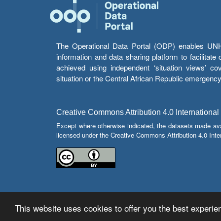
The Operational Data Portal (ODP) enables UNHCR
information and data sharing platform to facilitat
achieved using independent ‘situation views’ c
situation or the Central African Republic emergenc
Creative Commons Attribution 4.0 International
Except where otherwise indicated, the datasets made av
licensed under the Creative Commons Attribution 4.0 Inter
This website uses cookies to offer you the best experien
© Copyright 2026 Operational Data Portal