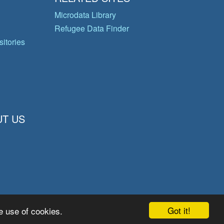
Microdata Library
Refugee Data Finder
itories
T US
Got it!
e use of cookies.