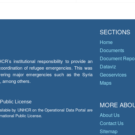
SECTIONS
Home
Documents
Document Repos
’s institutional responsibility to provide an
Dataviz
e coordination of refugee emergencies. This was
overing major emergencies such as the Syria
Geoservices
y, among others.
Maps
 Public License
MORE ABOU
ailable by UNHCR on the Operational Data Portal are
About Us
national Public License.
Contact Us
Sitemap