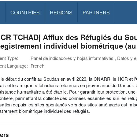
S
COUNTRIES
REGIONS
PARTNERS
CR TCHAD| Afflux des Réfugiés du Soud
registrement individuel biométrique (au
nt Type:
Panel de indicadores y hojas informativas , Datos y e
nt Language:
French
le début du conflit au Soudan en avril 2023, la CNARR, le HCR et l'OI
is et les migrants tchadiens retournés en provenance du Darfour.
istance humanitaire a été établie. Pour garantir leur protection, u
rontière, permettant la collecte des données essentielles sur les réfu
isation depuis les sites spontanés vers des sites aménagés est mis
istrement biométrique individuel des réfugiés.
ers