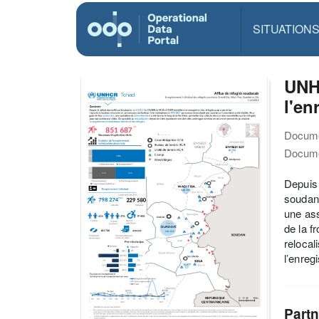
SITUATION
UNH
l'en
Docume
Docume
Depuis 
soudana
une ass
de la f
relocal
l’enreg
Partn