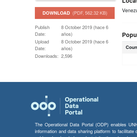
Loca
Venez
DOWNLOAD
(PDF, 562.32 KB)
Publish
8 October 2019 (hace 6
Popu
Date:
años)
Upload
8 October 2019 (hace 6
Coun
Date:
años)
Downloads:
2,596
The Operational Data Portal (ODP) enables UNHCR
information and data sharing platform to facilitat