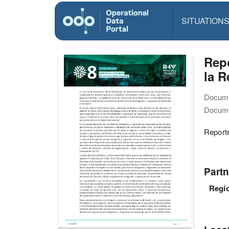
SITUATION
Repo
la R
Docume
Docume
Reporte
Partn
Regio