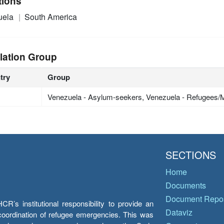
tions
uela
South America
lation Group
try
Group
Venezuela - Asylum-seekers, Venezuela - Refugees/M
SECTIONS
Home
Documents
Document Repos
’s institutional responsibility to provide an
Dataviz
e coordination of refugee emergencies. This was