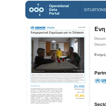
SITUATION
Ενη
Docume
Docume
Ενημερ
Partn
Sect