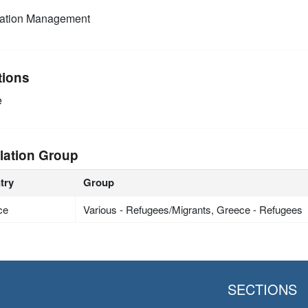
mation Management
tions
e
lation Group
try
Group
ce
Various - Refugees/Migrants, Greece - Refugees
SECTIONS