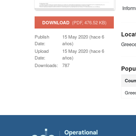
Infor
DOWNLOAD
(PDF, 476.52 KB)
Loca
Publish
15 May 2020 (hace 6
Date:
años)
Greec
Upload
15 May 2020 (hace 6
Date:
años)
Downloads:
787
Popu
Coun
Gree