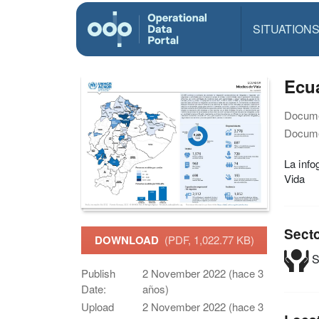
SITUATION
Ecua
Docume
Docume
La info
Vida
Sect
DOWNLOAD
(PDF, 1,022.77 KB)
S
Publish
2 November 2022 (hace 3
Date:
años)
Upload
2 November 2022 (hace 3