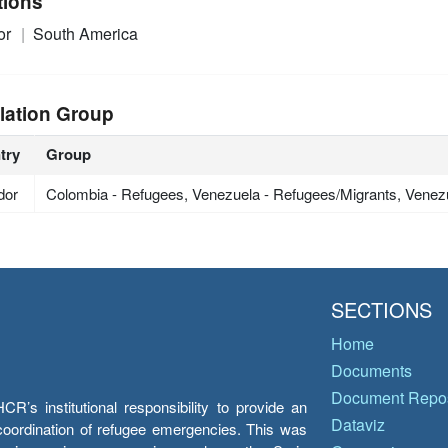
tions
or
South America
lation Group
try
Group
dor
Colombia - Refugees, Venezuela - Refugees/Migrants, Venez
SECTIONS
Home
Documents
Document Repos
’s institutional responsibility to provide an
Dataviz
e coordination of refugee emergencies. This was