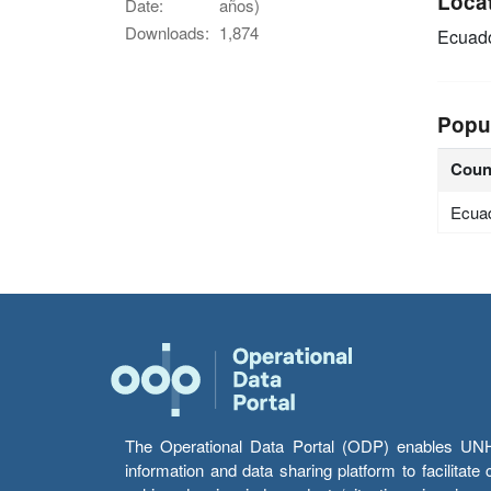
Loca
Date:
años)
Downloads:
1,874
Ecuad
Popu
Coun
Ecua
The Operational Data Portal (ODP) enables UNHCR
information and data sharing platform to facilitat