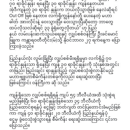
၇၀ ရာခိုင်နှုန်း ရနေပြီး ၃၀ ရာခိုင်နှုန်း ကျန်နေတယ်။
အဲ့ဒီကျန်တဲ့ ၃၀ ရာခိုင် နှုန်းက ဘယ်လိုသွားဖြစ် နေလဲဆိုရင်
Out Off ဖြစ် နေတာ။ လက်ရှိကျွန်နော်တို့ ပေးနေတဲ့ မဟာ
ဓါတ် အားလိုင်းနဲ့ ဝေးသွားပြီ။ ဝေးသွားပြီဆိုတော့ ဘာတွေ
ထပ်လိုသလဲဆိုရင် ၃၃ ခွဲရုံတွေလိုတယ်” ဟု ပြည်
နယ် လမ်းပန်းဆက်သွယ်ရေးနှင့် လျှပ်စစ်ဝန်ကြီး ဦးခင်မောင်
ဖြူက ကန္တာရဝတီတိုင်း(မ်)သို့ နိုဝင်ဘာလ ၂၇ ရက်နေ့က ပြော
ကြားခဲ့သည်။
ပြည်နယ်လုံး လွမ်းခြုံပြီး လျှပ်စစ်မီးရရှိမှုမှာ လက်ရှိ၌ ၇၀
ရာခိုင်နှုန်းသာ ရှိနေပြီး ကျန် ၃၀ ရာခိုင်နှုန်းကို သုံးနှစ်အတွင်း
တဖြည်း ဖြည်းချင်း ရာနှုန်းပြည့် လျှပ်စစ်သုံးစွဲလာနိုင်မည့်
မဟာဗျူဟာစီမံကိန်းတစ်ခုကိုလည်း ရေးဆွဲထားပြီး
ဖြစ်ကြောင်း ဝန်ကြီးက ဆို သည်။
ကျန်ရှိသော လျှပ်စစ်ရရှိရန် ကျပ် ၅၄ ဘီလီယံအထိ သုံးစွဲရ
မည်ဖြစ်ပြီး ၆၀ ရာခိုင်နှုန်းဖြစ်သော ၃၄ ဘီလီယံကို
ပြည်ထောင်စုရန်ပုံ ငွေဖြင့် ဘတ်ဂျတ် တင်ပြတောင်းခံမည်ဖြစ်
ကာ ကျန် ၄၀ ရာခိုင်နှုန်း ၂၀ ဘီလီယံကို ပြည်နယ်ရန်ပုံ
ငွေမှ ခွဲဝေသုံးစွဲသွားရန် စီမံကိန်း ရေးဆွဲထားကြောင်း ၎င်းက
ပြောသည်။