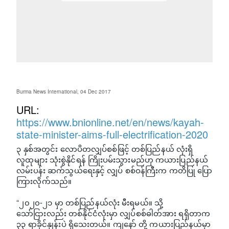
Burma News International, 04 Dec 2017
URL:
https://www.bnionline.net/en/news/kayah-
state-minister-aims-full-electrification-2020
၃ နှစ်အတွင်း လောပိတလျှပ်စစ်ဖြင့် တစ်ပြည်နယ် လုံးရှိ
လူထုများ သုံးစွဲနိုင်ရန် ကြိုးပမ်းသွားမည်ဟု ကယားပြည်နယ်
လမ်းပန်း ဆက်သွယ်ရေးနှင့် လျှပ် စစ်ဝန်ကြီးက ကတိပြု ပြော
ကြားလိုက်သည်။
“၂၀၂၀-၂၁ မှာ တစ်ပြည်နယ်လုံး မီးရမယ်။ သို့
သော်ငြားလည်း တစ်နိုင်ငံလုံးမှာ လျှပ်စစ်ဓါတ်အား ရရှိတာက
၃၃ ရာခိုင်နှုန်းပဲ ရှိသေးတယ်။ ကျနော် တို့ ကယားပြည်နယ်မှာ