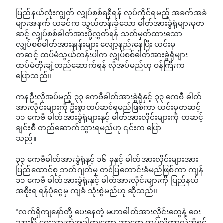
ပြည်နယ်လုံးကျွတ် လျှပ်စစ်ရရှိရန် လုပ်ကိုင်ရမည့် အခက်အခဲ
များအနက် ယခင်က သွယ်တန်းခဲ့သော ဓါတ်အားခွဲရုံများမှတ
ဆင့် လျှပ်စစ်ဓါတ်အားပို့လွှတ်ရန် သတ်မှတ်ထားသော
လျှပ်စစ်ဓါတ်အားနှုန်းများ လျော့နည်းနေပြီး ယင်းမှ
တဆင့် ထပ်မံသွယ်တန်းပါက လျှပ်စစ်ဓါတ်အားခွဲရုံများ
ထပ်မံတိုးချဲ့တည်ဆောက်ရန် လိုအပ်မည်ဟု ဝန်ကြီးက
ပြောသည်။
ကနဦးလိုအပ်မည့် ၃၃ ကေဗီဓါတ်အားခွဲရုံနှင့် ၃၃ ကေဗီ ဓါတ်
အားလိုင်းများကို ဦးစွာတပ်ဆင်ရမည်ဖြစ်ကာ ယင်းမှတဆင့်
၁၁ ကေဗီ ဓါတ်အားခွဲရုံများနှင့် ဓါတ်အားလိုင်းများကို တဆင့်
ချင်းစီ တည်ဆောက်သွားရမည်ဟု ၎င်းက ပြော
သည်။
၃၃ ကေဗီဓါတ်အားခွဲရုံနှင့် ၁၆ ခုနှင့် ဓါတ်အားလိုင်းများအား
ပြည်ထောင်စု ဘတ်ဂျတ်မှ တင်ပြတောင်းခံမည်ဖြစ်ကာ ကျန်
၁၁ ကေဗီ ဓါတ်အားခွဲရုံးနှင့် ဓါတ်အားလိုင်းများကို ပြည်နယ်
အစိုးရ ရန်ပုံငွေမှ ကျခံ သုံးစွဲမည်ဟု ဆိုသည်။
“လက်ရှိကျနော်တို့ ပေးနေတဲ့ မဟာဓါတ်အားလိုင်းတွေနဲ့ ဝေး
သွားပြီ ဝေးသွားတဲ့အခါကျတော့ ဘာတွေ ထပ်လိုတာလဲဆိုရင်