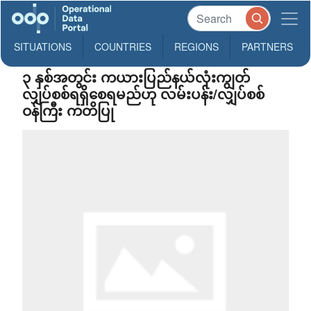
SITUATIONS
COUNTRIES
REGIONS
PARTNERS
၃ နှစ်အတွင်း ကယားပြည်နယ်လုံးကျွတ်
လျှပ်စစ်ရရှိစေရမည်ဟု လမ်းပန်း/လျှပ်စစ်
ဝန်ကြီး ကတိပြု