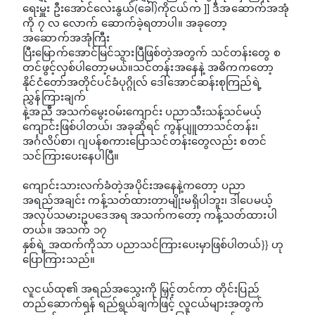
ရေးမှူး ဦးအောင်လေးနွယ်(ခေါ်)ကိုငယ်က ]] ဒီအဆောက်အအုံ
ကို ၇ လ လောက် ဆောက်ခဲ့ရတာပါ။ အခုတော့
အဆောက်အအုံကြီး
ပြီးမြောက်အောင်မြင်သွားပြီဖြစ်တဲ့အတွက် သင်တန်းတွေ စ
တင်ဖွင့်လှစ်ပါတော့မယ်။သင်တန်းအနေနဲ့ အဓိကကတော့
နိုင်ငံတော်အတိုင်ပင်ခံပုဂ္ဂိုလ် ဒေါ်အောင်ဆန်းစုကြည်ရဲ့
ညွှန်ကြားချက်
နဲ့အညီ အသက်မွေးဝမ်းကျောင်း ပညာသီးသန့်သင်မယ့်
ကျောင်းဖြစ်ပါတယ်၊ အခုဆိုရင် ကွန်ပျူတာသင်တန်း၊
အင်္ဂလိပ်စာ၊ ဂျပန်စကားပြောသင်တန်းတွေလည်း စတင်
သင်ကြားပေးနေပါပြီ။
ကျောင်းသားလက်ခံတဲ့အပိုင်းအနေနဲ့ကတော့ ပညာ
အရည်အချင်း ကန့်သတ်ထားတာမျိုးမရှိပါဘူး၊ ဒါပေမယ့်
အလုပ်သမားဥပဒေအရ အသက်ကတော့ ကန့်သတ်ထားပါ
တယ်။ အသက် ၁၇
နှစ်ရဲ့ အထက်ကိုသာ ပညာသင်ကြားပေးမှာဖြစ်ပါတယ်}} ဟု
ပြောကြားသည်။
လူငယ်ထု၏ အရည်အသွေးကို မြှင့်တင်ကာ တိုင်းပြည်
တည်ဆောက်ရန် ရည်ရွယ်ချက်ဖြင့် လူငယ်များအတွက်