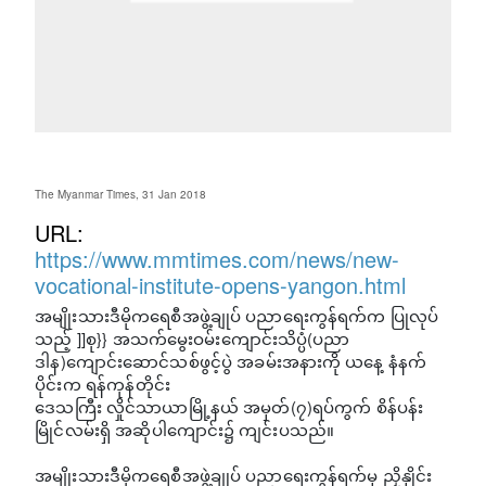
The Myanmar Times, 31 Jan 2018
URL:
https://www.mmtimes.com/news/new-
vocational-institute-opens-yangon.html
အမျိုးသားဒီမိုကရေစီအဖွဲ့ချုပ် ပညာရေးကွန်ရက်က ပြုလုပ်
သည့် ]]စု}} အသက်မွေးဝမ်းကျောင်းသိပ္ပံ(ပညာ
ဒါန)ကျောင်းဆောင်သစ်ဖွင့်ပွဲ အခမ်းအနားကို ယနေ့ နံနက်
ပိုင်းက ရန်ကုန်တိုင်း
ဒေသကြီး လှိုင်သာယာမြို့နယ် အမှတ်(၇)ရပ်ကွက် စိန်ပန်း
မြိုင်လမ်းရှိ အဆိုပါကျောင်း၌ ကျင်းပသည်။
အမျိုးသားဒီမိုကရေစီအဖွဲ့ချုပ် ပညာရေးကွန်ရက်မှ ညှိနှိုင်း