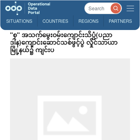
SITUATIONS
COUNTRIES
REGIONS
PARTNERS
"စု" အသက်မွေးဝမ်းကျောင်းသိပ္ပံ(ပညာ
ဒါန)ကျောင်းဆောင်သစ်ဖွင့်ပွဲ လှိုင်သာယာ
မြို့နယ်၌ ကျင်းပ