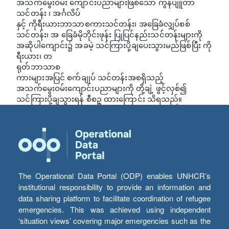
အသက်မွေးဝမ်း ကျောင်းပညာများဖြစ်သော ကွန်ပျူတာ
သင်တန်း ၊ အင်္ဂလိပ်
နှင့် ကိုရီးယားဘာသာစကားသင်တန်း၊ အခြေခံလျှပ်စစ်
သင်တန်း၊ အ ခြေခံမိုဘိုင်းဖုန်း ပြုပြင်နည်းသင်တန်းများကို
အဆိုပါကျောင်း၌ အခမဲ့ သင်ကြားပို့ချပေးသွားမည်ဖြစ်ပြီး ကို
ရီးယား၊ တ
ရုတ်ဘာသာစ
ကားများအပြင် စက်ချုပ် သင်တန်းအစရှိသည့်
အသက်မွေးဝမ်းကျောင်းပညာများကို တို့ချဲ့ ဖွင့်လှစ်၍
သင်ကြားပို့ချသွားရန် စီစဥ္ ထားကြောင်း သိရသည်။
The Operational Data Portal (ODP) enables UNHCR’s
institutional responsibility to provide an information and
data sharing platform to facilitate coordination of refugee
emergencies. This was achieved using independent
‘situation views’ covering major emergencies such as the