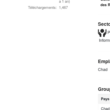
a 1 an)
des R
Téléchargements:
1,467
Sect
P
Infor
Empl
Chad
Grou
Pays
Chad