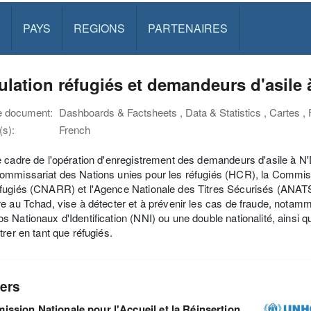
PAYS
REGIONS
PARTENAIRES
lation réfugiés et demandeurs d'asile
e document:
Dashboards & Factsheets , Data & Statistics , Cartes ,
s):
French
 cadre de l'opération d'enregistrement des demandeurs d'asile à N'
mmissariat des Nations unies pour les réfugiés (HCR), la Commissi
ugiés (CNARR) et l'Agence Nationale des Titres Sécurisés (ANATS) 
e au Tchad, vise à détecter et à prévenir les cas de fraude, notamme
 Nationaux d'Identification (NNI) ou une double nationalité, ainsi q
trer en tant que réfugiés.
ers
ssion Nationale pour l'Accueil et la Réinsertion