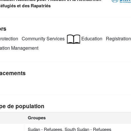
éfugiés et des Rapatriés
ors
rotection
Community Services
Education
Registratio
mation Management
acements
pe de population
Groupes
Sudan - Refugees, South Sudan - Refugees