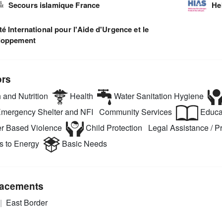
Secours islamique France
He
é International pour l'Aide d'Urgence et le
loppement
ors
 and Nutrition
Health
Water Sanitation Hygiene
mergency Shelter and NFI
Community Services
Educa
r Based Violence
Child Protection
Legal Assistance / Pr
 to Energy
Basic Needs
acements
East Border