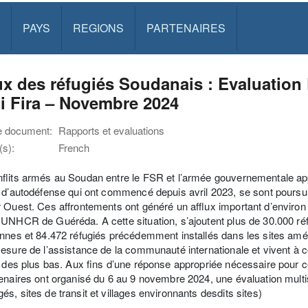
PAYS
REGIONS
PARTENAIRES
ux des réfugiés Soudanais : Evaluation 
i Fira – Novembre 2024
e document:
Rapports et evaluations
s):
French
ﬂits armés au Soudan entre le FSR et l’armée gouvernementale app
 d’autodéfense qui ont commencé depuis avril 2023, se sont poursu
 Ouest. Ces affrontements ont généré un afﬂux important d’environ 5
UNHCR de Guéréda. A cette situation, s’ajoutent plus de 30.000 réfu
ennes et 84.472 réfugiés précédemment installés dans les sites a
esure de l’assistance de la communauté internationale et vivent à cô
n des plus bas. Aux ﬁns d’une réponse appropriée nécessaire pour co
enaires ont organisé du 6 au 9 novembre 2024, une évaluation multis
s, sites de transit et villages environnants desdits sites)