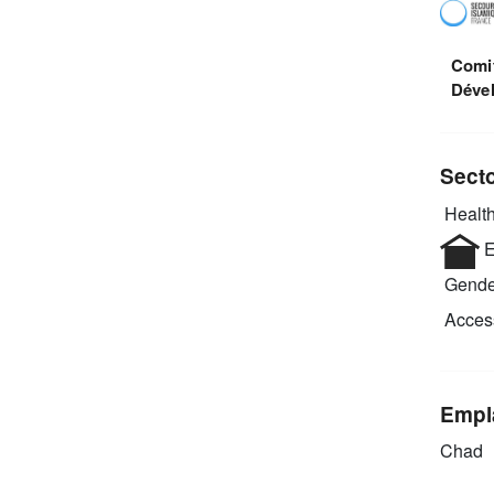
Comit
Déve
Sect
Health
E
Gende
Access
Empl
Chad