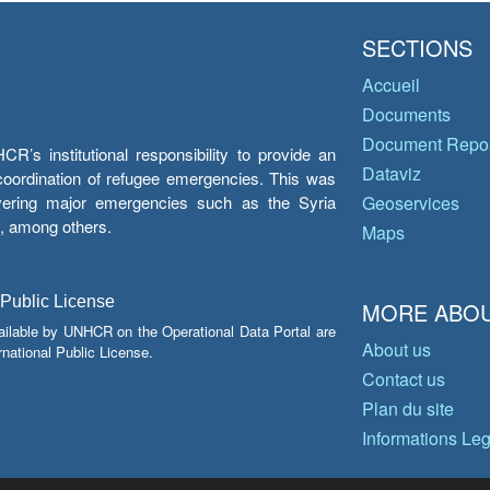
SECTIONS
Accueil
Documents
Document Repos
’s institutional responsibility to provide an
Dataviz
e coordination of refugee emergencies. This was
overing major emergencies such as the Syria
Geoservices
y, among others.
Maps
 Public License
MORE ABOU
ailable by UNHCR on the Operational Data Portal are
About us
national Public License.
Contact us
Plan du site
Informations Le