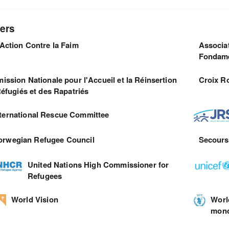
ers
Action Contre la Faim
Associat
Fondame
ssion Nationale pour l'Accueil et la Réinsertion
Croix R
éfugiés et des Rapatriés
nternational Rescue Committee
orwegian Refugee Council
Secours
United Nations High Commissioner for
Refugees
World Vision
Worl
mond