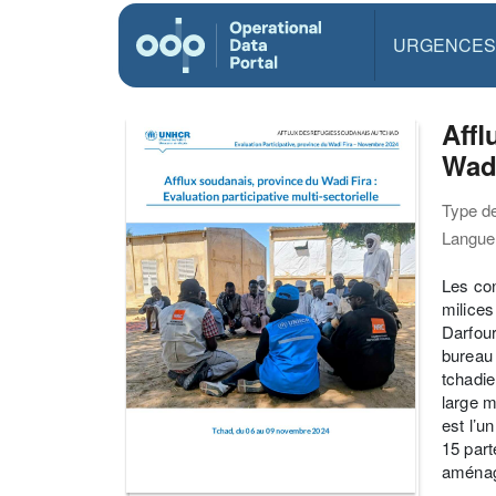
URGENCES
Affl
Wad
Type d
Langue(
Les con
milices
Darfour
bureau 
tchadi
large m
est l’u
15 part
aménagé