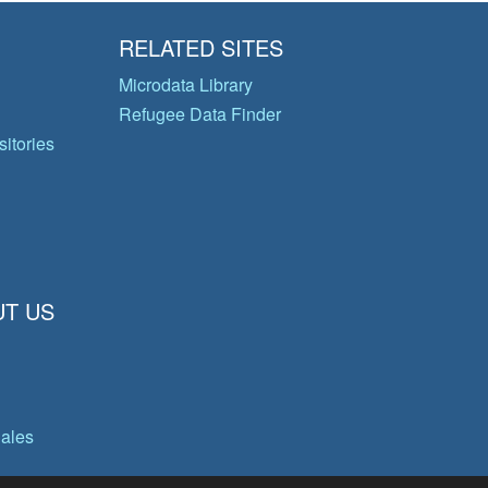
RELATED SITES
Microdata Library
Refugee Data Finder
itories
T US
gales