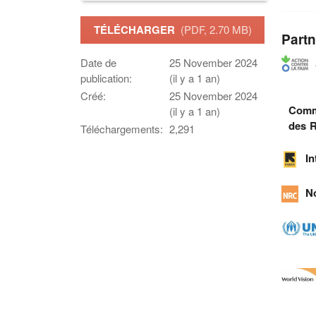
TÉLÉCHARGER
(PDF, 2.70 MB)
Partn
Date de
25 November 2024
publication:
(il y a 1 an)
Créé:
25 November 2024
Commi
(il y a 1 an)
des R
Téléchargements:
2,291
I
N