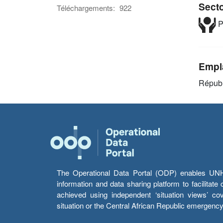
Sect
Téléchargements:
922
P
Empl
Républ
The Operational Data Portal (ODP) enables UNHCR
information and data sharing platform to facilitat
achieved using independent ‘situation views’ c
situation or the Central African Republic emergenc