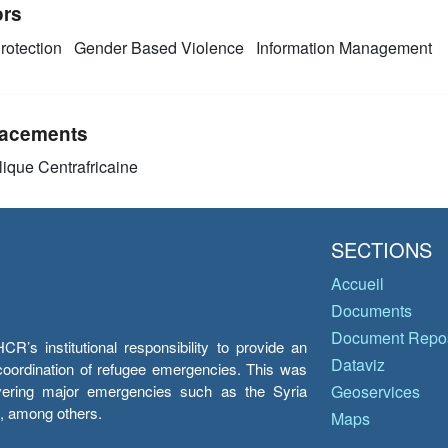
ors
rotection
Gender Based Violence
Information Management
acements
ique Centrafricaine
SECTIONS
Accueil
Documents
Document Repos
’s institutional responsibility to provide an
Dataviz
e coordination of refugee emergencies. This was
overing major emergencies such as the Syria
Geoservices
y, among others.
Maps