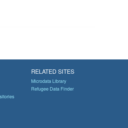
RELATED SITES
Microdata Library
Refugee Data Finder
itories