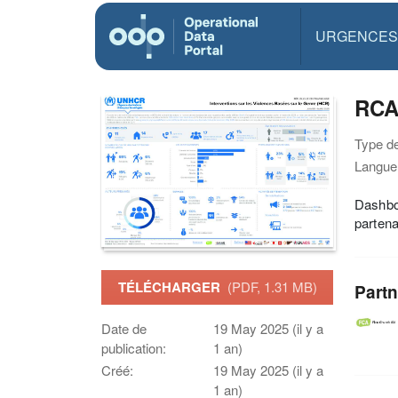
URGENCES
RCA 
Type d
Langue(
Dashboa
parten
TÉLÉCHARGER
(PDF, 1.31 MB)
Partn
Date de
19 May 2025 (il y a
publication:
1 an)
Créé:
19 May 2025 (il y a
1 an)