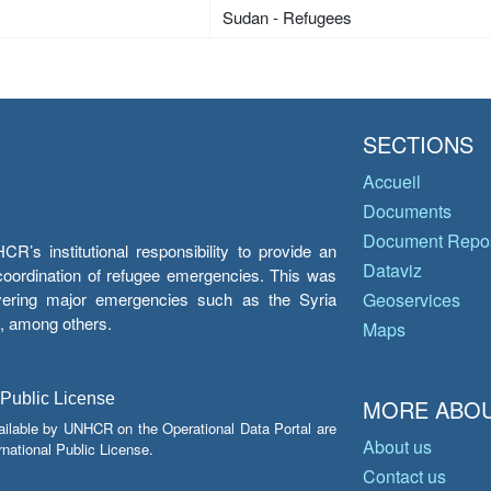
Sudan - Refugees
SECTIONS
Accueil
Documents
Document Repos
’s institutional responsibility to provide an
Dataviz
e coordination of refugee emergencies. This was
overing major emergencies such as the Syria
Geoservices
y, among others.
Maps
 Public License
MORE ABOU
ailable by UNHCR on the Operational Data Portal are
About us
national Public License.
Contact us