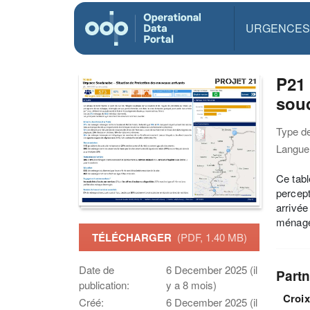
URGENCES
P21 
soud
Type d
Langue(
Ce tabl
percept
arrivée
ménages
TÉLÉCHARGER
(PDF, 1.40 MB)
Date de
6 December 2025 (il
Partn
publication:
y a 8 mois)
Croi
Créé:
6 December 2025 (il