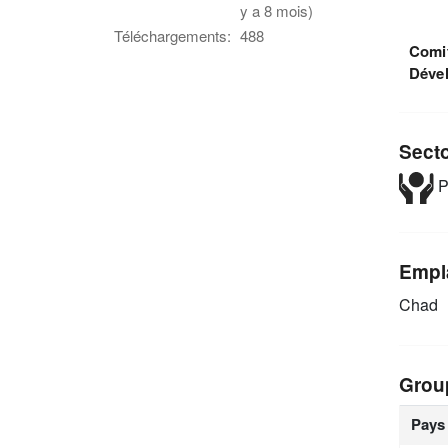
y a 8 mois)
Téléchargements:
488
Comit
Déve
Sect
P
Empl
Chad
Grou
Pays