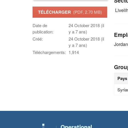
Sect
Livelih
TÉLÉCHARGER
(PDF, 2.70 MB)
Date de
24 October 2018 (il
publication:
y a 7 ans)
Empl
Créé:
24 October 2018 (il
Jordan
y a 7 ans)
Téléchargements:
1,914
Grou
Pays
Syria