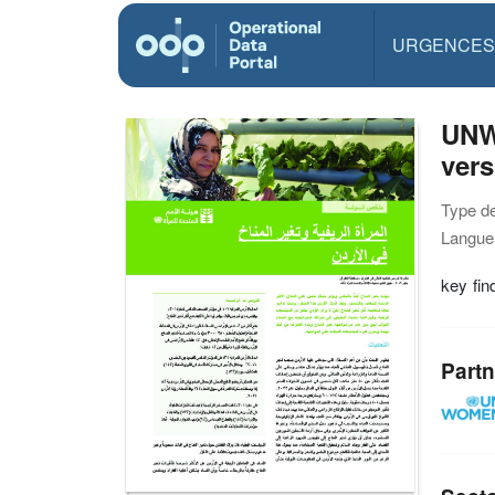
URGENCES
UNW
vers
Type d
Langue(
key fin
Partn