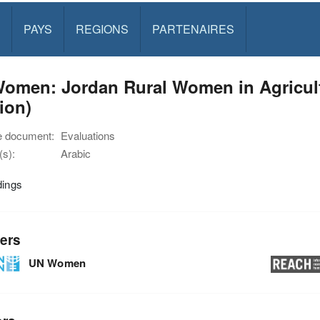
PAYS
REGIONS
PARTENAIRES
omen: Jordan Rural Women in Agricult
ion)
e document:
Evaluations
s):
Arabic
dings
ers
UN Women