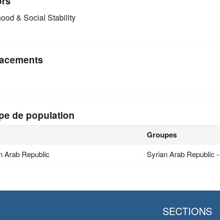
ors
ood & Social Stability
acements
pe de population
Groupes
n Arab Republic
Syrian Arab Republic 
SECTIONS