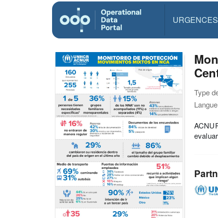
URGENCES
Moni
Cen
Type d
Langue(
ACNUR, 
evaluar
Partn