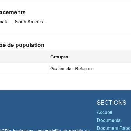
acements
mala
North America
pe de population
Groupes
Guatemala - Refugees
SECTIONS
Accueil
Documents
Document Repos
’s institutional responsibility to provide an