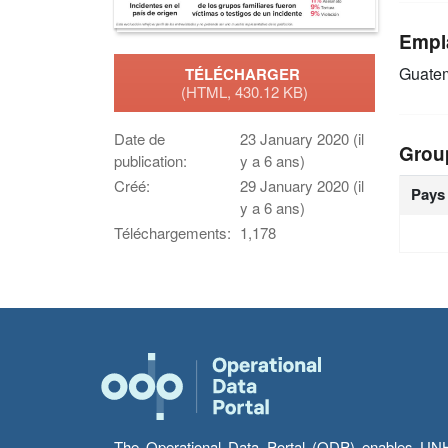
Empl
Guate
TÉLÉCHARGER
(HTML, 430.12 KB)
Date de
23 January 2020 (il
Grou
publication:
y a 6 ans)
Créé:
29 January 2020 (il
Pays
y a 6 ans)
Téléchargements:
1,178
The Operational Data Portal (ODP) enables UNHCR