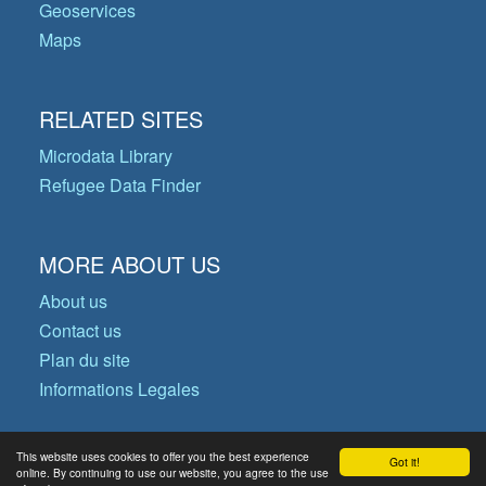
Geoservices
Maps
RELATED SITES
Microdata Library
Refugee Data Finder
MORE ABOUT US
About us
Contact us
Plan du site
Informations Legales
This website uses cookies to offer you the best experience
Got it!
© Copyright 2026 Operational Data
online. By continuing to use our website, you agree to the use