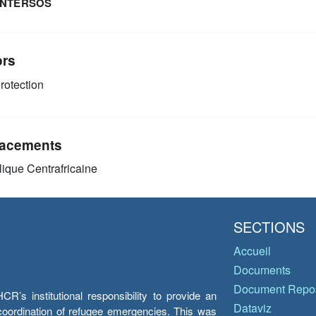
INTERSOS
ors
rotection
acements
ique Centrafricaine
SECTIONS
Accueil
Documents
Document Repos
’s institutional responsibility to provide an
Dataviz
e coordination of refugee emergencies. This was