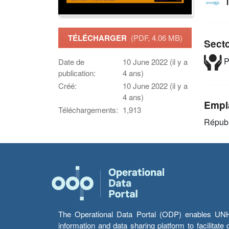
TÉLÉCHARGER
(PDF, 4.06 MB)
Sect
P
Date de
10 June 2022 (il y a
publication:
4 ans)
Créé:
10 June 2022 (il y a
4 ans)
Empl
Téléchargements:
1,913
Républ
The Operational Data Portal (ODP) enables UNHCR
information and data sharing platform to facilitat