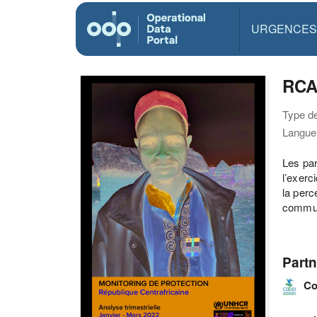
URGENCES
RCA 
Type d
Langue(
Les par
l’exerc
la perc
commun
Partn
Co