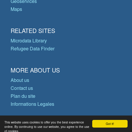
Geoservices
Maps
RELATED SITES
Microdata Library
Refugee Data Finder
MORE ABOUT US
About us
Contact us
Plan du site
Informations Legales
This website uses cookies to offer you the best experience
Got it!
© Copyright 2026 Operational Data
online. By continuing to use our website, you agree to the use
of cookies.
Portal