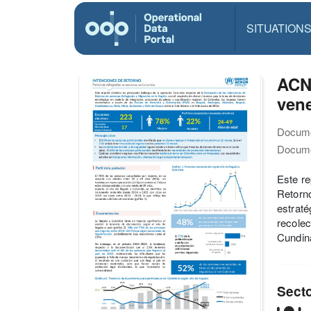
SITUATION
ACNU
ven
Docume
Docume
Este re
Retorno
estraté
recolec
Cundina
Sect