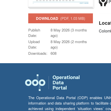
P
DOWNLOAD
(PDF, 1.03 MB)
Loca
Publish
8 May 2026 (3 months
Colom
Date:
ago)
Upload
8 May 2026 (2 months
Date:
ago)
Downloads:
608
The Operational Data Portal (ODP) enables UNHCR
information and data sharing platform to facilitat
achieved using independent ‘situation views’ c