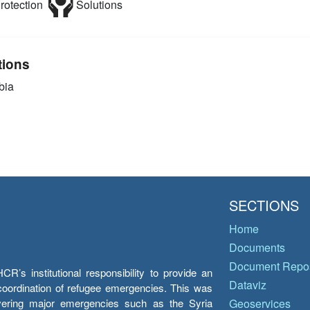
rotection
Solutions
tions
bia
SECTIONS
Home
Documents
Document Repos
’s institutional responsibility to provide an
Dataviz
e coordination of refugee emergencies. This was
overing major emergencies such as the Syria
Geoservices