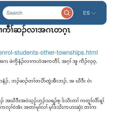
ES
ိလၢကီၢ်ဆၣ်လၢအဂၤတဂ့ၤ
nrol-students-other-townships.html
ဂၤ ဖဲကၠိနံၣ်လၢကဟဲအကတီၢ်, အဂ့ၢ် အူ ကိၣ်လ့ဝ့,
နံၣ်, ဘၣ်ဆၣ်တၢ်တပိာ်ထွဲအီၤဘၣ်, အ ဃိဒီး ဝဲၤ
ၣ် အဃိဒီးအဝဲသ့ၣ်ဟ့ၣ်သရၣ်စ့ ဒ်သိးတၢ် ကတူၢ်လိာ်န့ၢ်
်ကလုၢ်ဝဲအံၤ အတၢ်မုၢ်လၢ် မ့ၢ်ဒ်သိးကဟးဆှဲး တၢ်က