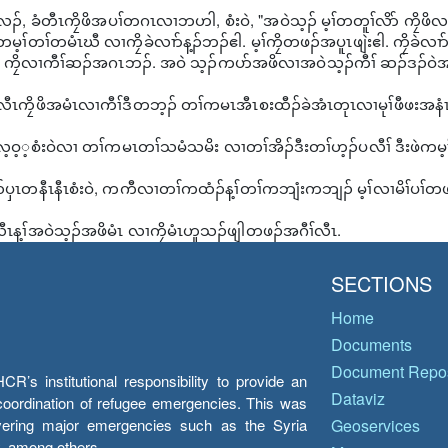
ၣ်, ခံတီၤကၠိဖိအပၢ်တဂၤလၢဘဟါ, စံးဝဲ, "အဝဲသ့ၣ် မ့ၢ်တတူၢ်လိာ် ကၠိဖိလၢက
မ့ၢ်တၢ်တမံၤဃီ လၢကၠိခဲလၢာ်န့ၣ်ဘၣ်ဧါ. မ့ၢ်ကၠိတဖၣ်အပူၤဖျဲးဧါ. ကၠိခဲလၢာ်
ကၠိလၢကီၢ်ဆၣ်အဂၤဘၣ်. အဝဲ သ့ၣ်ကပာ်အဖိလၢအဝဲသ့ၣ်ကီၢ် ဆၣ်ဒၣ်ဝဲအ
လီၤကၠိဖိအမံၤလၢကီၢ်ဒီတဘ့ၣ် တၢ်ကမၤအီၤစးထီၣ်ခဲအံၤတုၤလၢမုၢ်ဖီဖးအနံ
့ဝ့့စံးဝဲလၢ တၢ်ကမၤတၢ်သမံသမိး လၢတၢ်အိၣ်ဒီးတၢ်ဟ့ၣ်ပလီၢ် ဒီးဖဲကမ့ၢ်
ပှၤတနီၤနီၤစံးဝဲ, ကကီလၢတၢ်ကထံၣ်န့ၢ်တၢ်ကဘျံးကဘျၣ် မ့ၢ်လၢမိၢ်ပၢ
ၤန့ၢ်အဝဲသ့ၣ်အဖိမံၤ လၢကၠိမံၤဟူသၣ်ဖျါတဖၣ်အဂီၢ်လီၤ.
SECTIONS
Home
Documents
Document Repos
’s institutional responsibility to provide an
Dataviz
e coordination of refugee emergencies. This was
overing major emergencies such as the Syria
Geoservices
y, among others.