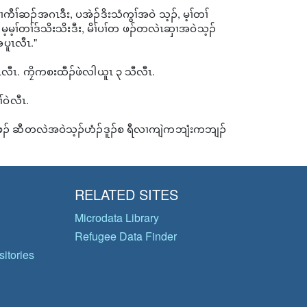
ီၢ်ဆၣ်အဂၤဒီး, ပအဲၣ်ဒိးသံကွၢ်အဝဲ သ့ၣ်, မ့ၢ်တၢ်
မ့မ့ၢ်တၢ်ဒ်သိးသိးဒီး, မိၢ်ပၢ်တ ဖၣ်တလဲၤဆှၢအဝဲသ့ၣ်
ပူၤလီၤ."
ၤလီၤ. ကၠိကစးထီၣ်ဖဲလါယူၤ ၃ သီလီၤ.
ဝဲလီၤ.
်တဖၣ် ဆီတလဲအဝဲသ့ၣ်ဟံၣ်ဒူၣ်စ ရီလၢကျဲကဘျံးကဘျၣ်
RELATED SITES
Microdata Library
Refugee Data Finder
itories