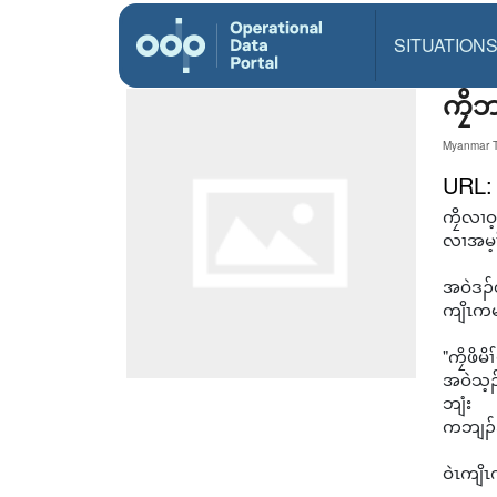
SITUATION
ကၠိဘ
Myanmar T
URL
ကၠိလၢဝ
လၢအမ့ၢ်
အဝဲဒၣ်
ကျိၤကမ
"ကၠိဖိမ
အဝဲသ့ၣ်
ဘျံး
ကဘျၣ်အဂ
ဝဲၤကျိ