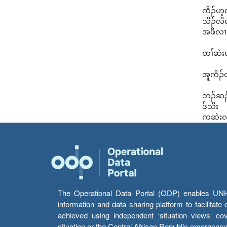
ကိၣ်ဟ့လ
သိၣ်လိတ
အဖိလၢ 
တၢ်ဆဲး
အူကိၣ်လ
ဘၣ်ဆၣ်
ဒ်သိး
ကဆဲးလီ
The Operational Data Portal (ODP) enables UNHCR
information and data sharing platform to facilitat
achieved using independent ‘situation views’ c
situation or the Central African Republic emergenc