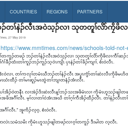
S
COUNTRIES
REGIONS
PARTNERS
ၣ်တၢ်နဲၣ်လီၤအဝဲသ့ၣ်လၢ သုတတူၢ်လိာ်ကၠိဖ
imes, 27 May 2019
:
https://www.mmtimes.com/news/schools-told-not-e
့ၢ်တကူၣ်တဖၣ် ဘၣ်တၢ်နဲၣ်လီၤအဝဲသ့ၣ်လၢ သုတတူၢ်လိာ်ကၠိဖိလၢကီၢ်ဆၣ်အ
ဂံၢ်ခီၣ်ထံးတၢ်ကူၣ်ဘၣ်ကူၣ်သ့ဝဲၤကျိၤ ပှၤနဲၣ်တၢ်ခိၣ်ကျၢၢ်, စံးဝဲလီၤ.
စံးဝဲလၢ, တၢ်ကလုၢ်တမံၤဃီဘၣ်တၢ်နဲၣ်လီၤ အပူၤကွံာ်တၢ်ဆဲးလီၤကၠိဖိမဟိတ
ၤဃံးထီၣ် တၢ်မၢဆူၣ်မၤထွဲတၢ်ဘျၢတနံၣ်အံၤလီၤ.
ိၢ်ပၢ်အိၣ်ဝဲတနီၤ လၢအဲၣ်ဒိးဆဲးလီၤန့ၢ်ဘၣ်သးအဖိမံၤလၢ ကၠိမံၤဟူသၣ်ဖျါတဖ
အဖိအဂီၢ်လီၤ. မ့ၢ်လၢတၢ်ဝဲအံၤအဃိ တၢ်ဂ့ၢ်ကီအိၣ်ထီၣ်လီၤ. တၢ်နဲၣ်လီၤတၢ
ီၢ်လီၤ." အူကိၣ်လ့ဝ့, စံးဝဲလီၤ.
ၤကလဲၤသမံသမိး ကၠိမံၤဟူသၣ်ဖျါတဖၣ်လၢဝ့ၢ်တကူၣ် ဒီးမါတ လ့လီၤ.