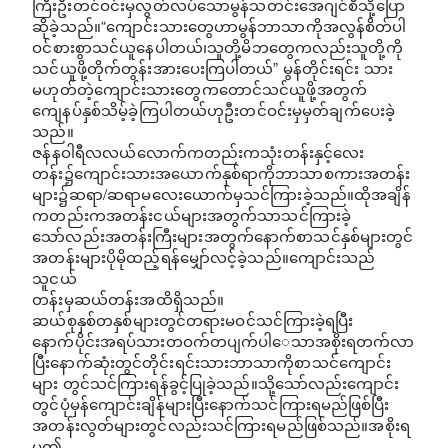
ကြီးဦးတင်ဝင်းမှလွတ်လပ်သောမွန်သတင်းအေဂျင်စီသို့ပြော
ဆိုခဲ့သည်။“ကျောင်းသားတွေဟာမွန်ဘာသာကိုအလွန်စိတ်ပါ
ဝင်စားစွာသင်ယူနေပါတယ်၊သူတို့မိဘတွေကလည်းသူတို့ကို
သင်ယူဖို့တိုက်တွန်းအားပေးကြပါတယ်” မွန်တိုင်းရင်း သား
မဟုတ်တဲ့ကျောင်းသားတွေကတောင်သင်ယူဖို့အတွက်
ကျေနပ်နှစ်သိမ့်ခဲ့ကြပါတယ်ဟုဦးတင်ဝင်းမှမှတ်ချက်ပေးခဲ့
သည်။
ဇန်နဝါရီလလယ်လောက်ကတည်းကသုံးတန်းနှင့်လေး
တန်း၌ကျောင်းသားအယောက်နှစ်ရာကိုဘာသာစကားအတန်း
များ၌ဆရာ/ဆရာမလေးယောက်မှသင်ကြားခဲ့သည်။ထိုအချိန်
ကတည်းကအတန်းငယ်များအတွက်သာသင်ကြားခဲ့
သော်လည်းအတန်းကြီးများအတွက်နောက်စာသင်နှစ်များတွင်
အတန်းများပိုမိုထည့်ရန်မျှော်လင့်ခဲ့သည်။ကျောင်းသည်
သူငယ်
တန်းမှဆယ်တန်းအထိရှိသည်။
ဆယ်စုနှစ်တနှစ်များတွင်တရားမဝင်သင်ကြားခဲ့ရပြီး
နောက်ပိုင်းအရပ်သားတဝက်တပျက်ပါေသာအစိုးရတက်လာ
ပြီးနောက်ဆုံးတွင်တိုင်းရင်းသားဘာသာကိုစာသင်ကျောင်း
များ တွင်သင်ကြားရန်ခွင့်ပြုခဲ့သည်။သို့သော်လည်းကျောင်း
တွင်ပုံမှန်ကျောင်းချိန်များပြီးနောက်သင်ကြားရမည်ဖြစ်ပြီး
အတန်းလွတ်များတွင်လည်းသင်ကြားရမည်ဖြစ်သည်။အစိုးရ
မှဤ