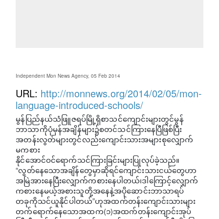
Independent Mon News Agency, 05 Feb 2014
URL:
http://monnews.org/2014/02/05/mon-
language-introduced-schools/
မွန်ပြည်နယ်သံဖြူဇရပ်မြို့ရှိစာသင်ကျောင်းများတွင်မွန်
ဘာသာကိုပုံမှန်အချိန်များ၌စတင်သင်ကြားနေပြီဖြစ်ပြီး
အတန်းလွတ်များတွင်လည်းကျောင်းသားအများစုလျှောက်
မက​စား
နိုင်အောင်ဝင်ရောက်သင်ကြားခြင်းများပြုလုပ်ခဲ့သည်။
“လွတ်နေသောအချိန်တွေမှာဆိုရင်ကျောင်းသားငယ်တွေဟာ
အမြဲအားနေပြီးလျှောက်ကစားနေပါတယ်၊ဒါကြောင့်လျှောက်
ကစားနေမယ့်အစားသူတို့အနေနဲ့အပိုဆောင်းဘာသာရပ်
တခုကိုသင်ယူနိုင်ပါတယ်”ဟုအထက်တန်းကျောင်းသားများ
တက်ရောက်နေသောအထက(၁)အထက်တန်းကျောင်းအုပ်