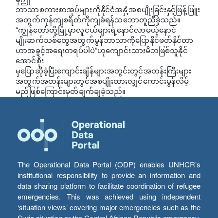
ဘာသာစကားစာအုပ်များကိုနိုင်ငံအနှံ့အစပျိုးခြင်းနှင့်ဖြန့်ဖြူး
အတွက်ကုန်ကျစရိတ်ကိုကျခံရန်သဘောတူညီခဲ့သည်။
“ကျွန်တော်တို့မြို့မှာလူငယ်များရဲ့နောင်လာမယ့်နောင်
မျိုးဆက်သစ်တွေအတွက်မွန်ဘာသာကိုပြောနိုင်ဖတ်နိုင်တာ
ဟာအခွင့်အရေးတရပ်ပါပဲ”ဟုကျောင်းသားမိဘဖြစ်သူနိုင်
အောင်စိုး
မှပြောဆိုခဲ့ပြီးကျောင်းချိန်များအတွင်းတွင်အတန်းကြီးများ
အတွက်အတန်းများတွင်အစပျိုးထားလျှင်ကောင်းမွန်လိမ့်
မည်ဖြစ်ကြောင်းမှတ်ချက်ချခဲ့သည်။
The Operational Data Portal (ODP) enables UNHCR’s
institutional responsibility to provide an information and
data sharing platform to facilitate coordination of refugee
emergencies. This was achieved using independent
‘situation views’ covering major emergencies such as the
Syria situation or the Central African Republic emergency,