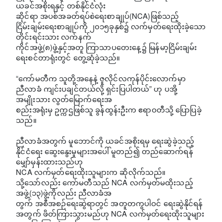
ယခင်အစိုးရနှင့် တစ်နိုင်ငံလုံး
ဆိုင်ရာ အပစ်အခတ်ရပ်စဲရေးစာချုပ်(NCA)ဖြစ်သည့်
ငြိမ်းချမ်းရေးစာချုပ်ကို ၂၀၁၅ခုနှစ်၌ လက်မှတ်ရေးထိုးခဲ့သော
တိုင်းရင်းသား လက်နက်
ကိုင်အဖွဲ့(၈)ဖွဲ့နှင့်အတူ ကြာသာပတေးနေ့၌ မြန်မာ့ငြိမ်းချမ်း
ရေးစင်တာရုံးတွင် တွေ့ဆုံခဲ့သည်။
“ကော်မတီက သူတို့အနေနဲ့ ဇူလိုင်လကုန်ပိုင်းလောက်မှာ
ညီလာခံ ကျင်းပချင်တယ်လို့ ရှင်းပြပါတယ်” ဟု ပအို့
အမျိုးသား လွတ်မြောက်ရေးအ
စည်းအရုံးမှ ဥက္ကဌဖြစ်သူ ခွန်ထွန်းဦးက ဧရာဝတီသို့ ပြောပြခဲ့
သည်။
ညီလာခံအတွက် မူဘောင်ကို ယခင်အစိုးရမှ ရေးဆွဲခဲ့သည့်
နိုင်ငံရေး ဆွေးနွေးမှုများအပေါ် မူတည်၍ တည်ဆောက်ရန်
မျှော်မှန်းထားသည်ဟု
NCA လက်မှတ်ရေးထိုးသူများက ဆိုလိုက်သည်။
သို့သော်လည်း ကော်မတီသည် NCA လက်မှတ်မထိုးသည့်
အဖွဲ့(၁၃)ဖွဲ့ကိုလည်း ညီလာခံအ
တွက် အစီအစဉ်ရေးဆွဲရာတွင် အတူတကွပါဝင် ရေးဆွဲနိုင်ရန်
အတွက် ဖိတ်ကြားသွားမည်ဟု NCA လက်မှတ်ရေးထိုးသူများ