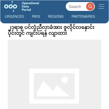
URGENCES
PAYS
REGIONS
PARTENAIRES
၂၁ရာစု ပင်လုံညီလာခံအား ဇူလိုင်လနှောင်း
ပိုင်းတွင် ကျင်းပရန် လျာထား