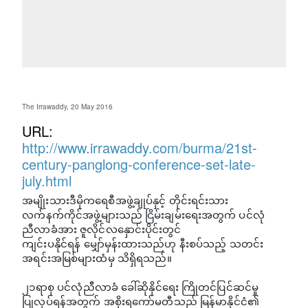
The Irrawaddy, 20 May 2016
URL:
http://www.irrawaddy.com/burma/21st-
century-panglong-conference-set-late-
july.html
အမျိုးသားဒီမိုကရေစီအဖွဲ့ချုပ်နှင့် တိုင်းရင်းသား
လက်နက်ကိုင်အဖွဲ့များသည် ငြိမ်းချမ်းရေးအတွက် ပင်လုံ
ညီလာခံအား ဇူလိုင်လနှောင်းပိုင်းတွင်
ကျင်းပနိုင်ရန် မျှော်မှန်းထားသည်ဟု နီးစပ်သည့် သတင်း
အရင်းအမြစ်များထံမှ သိရှိရသည်။
၂၁ရာစု ပင်လုံညီလာခံ ခေါ်ဆိုနိုင်ရေး ကြိုတင်ပြင်ဆင်မှု
ပြုလုပ်ရန်အတွက် အစိုးရကော်မတီသည် မြန်မာနိုင်ငံ၏