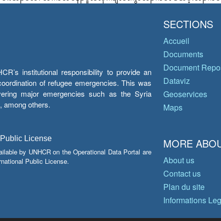
SECTIONS
Accueil
Documents
Document Repos
’s institutional responsibility to provide an
Dataviz
e coordination of refugee emergencies. This was
overing major emergencies such as the Syria
Geoservices
y, among others.
Maps
 Public License
MORE ABOU
ailable by UNHCR on the Operational Data Portal are
About us
national Public License.
Contact us
Plan du site
Informations Le