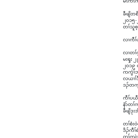
မၤကၤကိတ
ခီဖျိတစ
၂၀၁၅-
တၢ်သူစ့
လၢကီၢ်
လၢတၢ်ဂ
မးၡး ၂
၂၀၁၉ လၢ
ကကွဲၢ်
လယၢၢ်ဒ
ဒၣ်တက့
ကီၢ်ပယီ
နံာ်တၢ်
ခီဖျိဒုး
တၢ်စံးဝ
ဒိၣ်ကီၢ
တၢ်ကျဲး