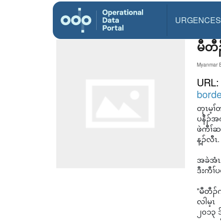
URGENCES
မီတီ
Myanmar B
URL
borde
တုၤမ့ၢ
ပနီၣ်အ
ဖဲကီၢ်
န့ၣ်လီၤ.
အခဲအံၤထ
ဒီးကီၢ်
"မီတီၣ်
လါမ့ၤ
၂၀၁၃ ဒ်