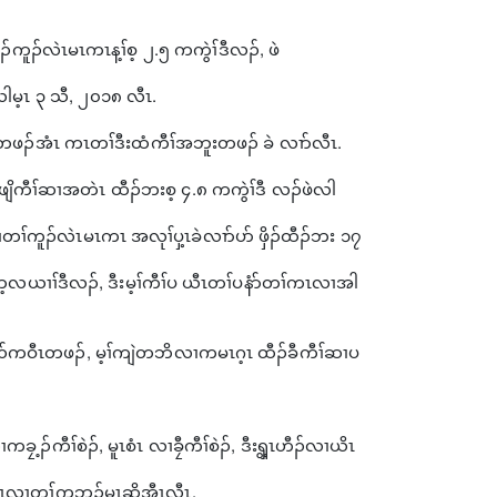
်ကူၣ်လဲၤမၤကၤန့ၢ်စ့ ၂.၅ ကကွဲၢ်ဒီလၣ်, ဖဲ
လါမ့ၤ ၃ သီ, ၂၀၁၈ လီၤ.
တဖၣ်အံၤ ကၤတၢ်ဒီးထံကီၢ်အဘူးတဖၣ် ခဲ လၢာ်လီၤ.
ိကီၢ်ဆၢအတဲၤ ထီၣ်ဘးစ့ ၄.၈ ကကွဲၢ်ဒီ လၣ်ဖဲလါ
တၢ်ကူၣ်လဲၤမၤကၤ အလုၢ်ပှ့ၤခဲလၢာ်ပာ် ဖှိၣ်ထီၣ်ဘး ၁၇
လယၢၢ်ဒီလၣ်, ဒီးမ့ၢ်ကီၢ်ပ ယီၤတၢ်ပနံာ်တၢ်ကၤလၢအါ
ၢဟီၣ်ကဝီၤတဖၣ်, မ့ၢ်ကျဲတဘိလၢကမၤဂ့ၤ ထီၣ်ခီကီၢ်ဆၢပ
ၣ်ကီၢ်စဲၣ်, မူၤစံၤ လၢခၠီကီၢ်စဲၣ်, ဒီးၡွ့ၤဟီၣ်လၢယိၤ
ၣ်ကဝီၤလၢတၢ်ကဘၣ်မၤဆိအီၤလီၤ.