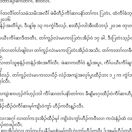
ိာ်ခိၣ်ခံဂၤတဂၤ, စံးဝဲလီၤ.
ိၢ်တလီၢ်တၢ်သမံသမိးအလီၢ် ဖဲမီတီၣ်ကီၢ်ဆၢပနံာ်တၢ်ကၤ ြတဲၤ, ထံကီၢ်ခံဘ့ၣ
၂၀၁၆
နံၣ်အတီၢ်ပူၤ, ဒီးန့ၢ်စ့ ၁၃ ကကွဲၢ်ဒီလၣ်, စးထီၣ်လါအီးထိဘၢၣ် ၂၀၁၈ တုၤ
ပယီၤကီၢ်ဆၢဒီတတီၤ, တၢ်ကူၣ်လဲၤမၤကၤြတဲၤအိၣ်ဝဲ ၁၇ ခါ, ဒီးြတဲၤသ့ၣ်
့ၢ်လၢတၢ်ပာ်ဖျါလၢ တၢ်ကူၣ်လဲၤမၤကၤြတဲၤအိၣ်ဝဲအသိး, တၢ်ကၤတၢ်လၢခီဖျ
၉,
တၢ်သူစ့နံၣ်တနံၣ်အံၤအဂီၢ်လီၤ. ဖဲဆၢကတီၢ်ဝဲ န့ၣ်အပူၤ, ကီၢ်ပယီၤကီၢ်ချၢ
ဘ့
ီလၣ်, တၢ်ကူၣ်လဲၤမၤကၤလၢပီၣ် လဲၣ်အကျဲအလုၢ်ပှ့ၤထီၣ်ဘး ၁၂ က ကွဲၢ်ဘ့
ၢ်လီၤ.
ၤကျဲးစၢးဟ့ၣ်ဂံၢ်ဟ့ၣ်ဘါ ကီၢ်ဆၢတၢ်ပနံာ်တၢ်ကၤ ခီဖျိမၤဂ့ၤထီၣ်ဝဲကီၢ်ဆ
ကၤ
အိၣ်ထီၣ်ဝဲကီၢ်ဆၢမုၢ်ကျိၤဝဲကွာ် ဟီၣ်ကဝီၤန့ၣ်လီၤ.
ဲလၢအဂ့ၢ် လၢတၢ်ကဒုးအိၣ်ထီၣ်မုၢ် ကျိၤဝဲၤကွာ်ဟီၣ်ကဝီၤလၢ ကပံးနံၣ်ထံ လၢကခၠ့
်စဲၣ်တဖၣ်လီၤ.
 စၢးအိၣ်ဝဲလၢ တၢ်ကပာ်ပနီၣ်မူၤစံၤမုၢ်ကျိၤဝဲၤကွာ်ဟီၣ်ကဝီၤ ဒ်အမ့ၢ်ဟီ