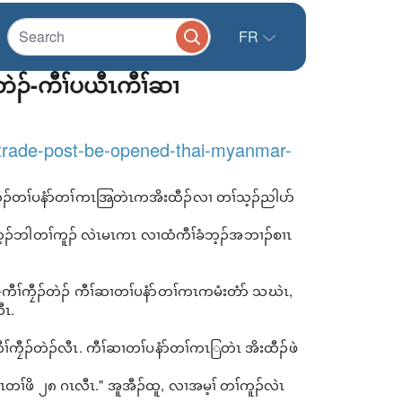
FR
ဲၣ်-ကီၢ်ပယီၤကီၢ်ဆၢ
trade-post-be-opened-thai-myanmar-
မီတီၣ်တၢ်ပနံာ်တၢ်ကၤအြတဲၤကအိးထီၣ်လၢ တၢ်သ့ၣ်ညါပာ်
ၢ်ဟ့ၣ်ဘါတၢ်ကူၣ် လဲၤမၤကၤ လၢထံကီၢ်ခံဘ့ၣ်အဘၢၣ်စၢၤ
-ကီၢ်ကၠီၣ်တဲၣ် ကီၢ်ဆၢတၢ်ပနံာ်တၢ်ကၤကမံးတံာ် သဃဲၤ,
ီၤ.
ၢ်ကၠီၣ်တဲၣ်လီၤ. ကီၢ်ဆၢတၢ်ပနံာ်တၢ်ကၤြတဲၤ အိးထီၣ်ဖဲ
ၤတၢ်ဖိ ၂၈ ဂၤလီၤ." အူအီၣ်ထူ, လၢအမ့ၢ် တၢ်ကူၣ်လဲၤ