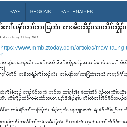
PAYS
REGIONS
PARTENAIRES
ၣ်တၢ်ပနံာ်တၢ်ကၤြတဲၤ ကအိးထီၣ်လၢကီၢ်ကၠီၣ်တ
usiness Today, 21 May 2019
:
https://www.mmbiztoday.com/articles/maw-taung-
r
်တၢ်မၤန့ၢ်တၢ်အၢၣ်လီၤ လၢကီၢ်ပယီၤဒီးကီၢ်ကၠီၣ်တဲၣ်အဘၢၣ်စၢၤဝံၤတဘျီ, 
ကျဲ
ဆၢဝ့ၢ်မီတီၣ်, တနီသရံၣ်ကီၢ်ဆၣ်လီၤ. တၢ်ပနံာ်တၢ်ကၤြတဲၤအသီ ကဟ့ၣ်ဂံ
ံကီၢ်ခံဘ့ၣ် တၢၣ်ပီၣ်သကိးဘၣ်ဃးတၢ်ဂ့ၢ်အံၤ ဖဲတၢ်အိၣ် ဖှိၣ်လၢကီၢ်ပယီၤ
ပယီၤ-ကီၢ်ကၠီၣ်တဲၣ်ကမံးတံာ်သဃဲၤ ဃုာ်ဒီးခိၣ်နၢ်ပ တီၢ်ထီတၢ်အိၣ်ဖှိၣ်တဖၣ်လ
ကီၢ်ဆၢတၢ်ပနံာ်တၢ်ကၤအြတဲၤ အိၣ်ဘူးဒီးပရကၠူးဧးကံၤ ရံၤခဲၣ်ကီၢ်ရ့ၣ်လၢကီ
အမ့ၢ်တစိၢ်တလီၢ်တၢ်သမံသမိးြတဲၤ, ဒီး အခဲအံၤဟူးဂဲၤမၤတၢ် အိၣ်ဒီးပှၤမ