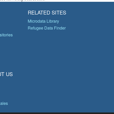
RELATED SITES
Microdata Library
Refugee Data Finder
itories
T US
gales