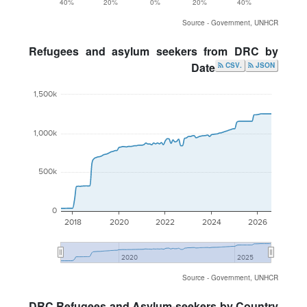
40%
20%
0%
20%
40%
Source - Government, UNHCR
Refugees and asylum seekers from DRC by
Date
.CSV
JSON
1,500k
1,000k
500k
0
2018
2020
2022
2024
2026
2020
2025
Source - Government, UNHCR
DRC Refugees and Asylum-seekers by Country