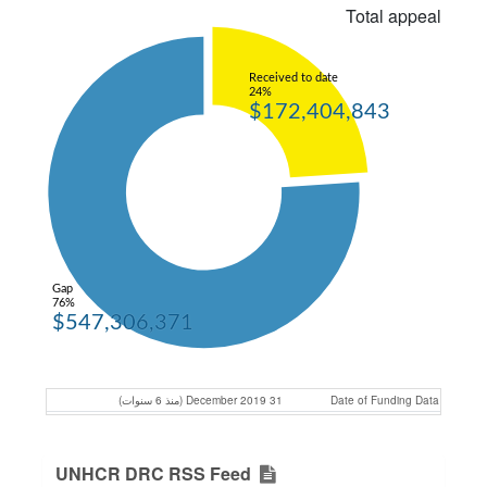
Total appeal
Received to date
24%
$172,404,843
Gap
76%
$547,306,371
Date of Funding Data
31 December 2019 (منذ 6 سنوات)
UNHCR DRC RSS Feed