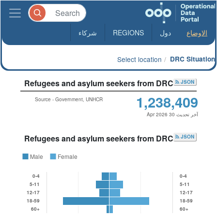
الاوضاع
دول
REGIONS
شركاء
Select location
DRC Situation
Refugees and asylum seekers from DRC
JSON
1,238,409
Source - Government, UNHCR
آخر تحديث 30 Apr 2026
Refugees and asylum seekers from DRC
JSON
Male
Female
0-4
0-4
5-11
5-11
12-17
12-17
18-59
18-59
60+
60+