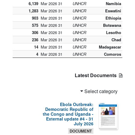
6,139
31 Mar 2026
UNHCR
Namibia
1,283
31 Mar 2026
UNHCR
Eswatini
903
31 Mar 2026
UNHCR
Ethiopia
575
31 Mar 2026
UNHCR
Botswana
306
31 Mar 2026
UNHCR
Lesotho
236
31 Mar 2026
UNHCR
Chad
14
31 Mar 2026
UNHCR
Madagascar
4
31 Mar 2026
UNHCR
Comoros
Latest Documents
Select category
Ebola Outbreak:
Democratic Republic of
the Congo and Uganda -
External update #4 - 31
July 2026
DOCUMENT