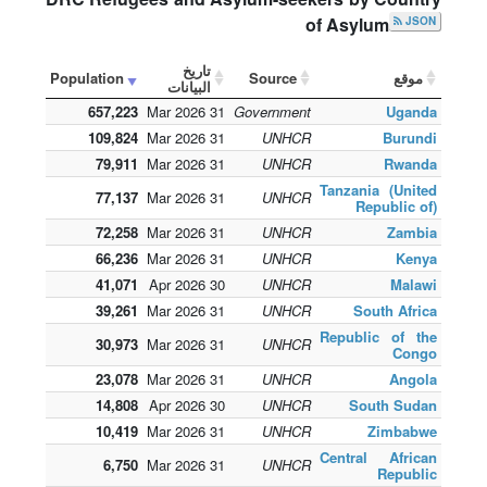
of Asylum
JSON
تاريخ
موقع
Source
Population
البيانات
657,223
31 Mar 2026
Government
Uganda
109,824
31 Mar 2026
UNHCR
Burundi
79,911
31 Mar 2026
UNHCR
Rwanda
Tanzania (United
77,137
31 Mar 2026
UNHCR
Republic of)
72,258
31 Mar 2026
UNHCR
Zambia
66,236
31 Mar 2026
UNHCR
Kenya
41,071
30 Apr 2026
UNHCR
Malawi
39,261
31 Mar 2026
UNHCR
South Africa
Republic of the
30,973
31 Mar 2026
UNHCR
Congo
23,078
31 Mar 2026
UNHCR
Angola
14,808
30 Apr 2026
UNHCR
South Sudan
10,419
31 Mar 2026
UNHCR
Zimbabwe
Central African
6,750
31 Mar 2026
UNHCR
Republic