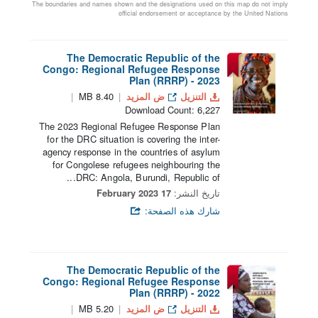
The boundaries and names shown and the designations used on this map do not imply
official endorsement or acceptance by the United Nations
The Democratic Republic of the
Congo: Regional Refugee Response
Plan (RRRP) - 2023
التنزيل
ض المزيد
8.40 MB
Download Count: 6,227
The 2023 Regional Refugee Response Plan
for the DRC situation is covering the inter-
agency response in the countries of asylum
for Congolese refugees neighbouring the
DRC: Angola, Burundi, Republic of...
تاريخ النشر:
17 February 2023
شارك هذه الصفحة:
The Democratic Republic of the
Congo: Regional Refugee Response
Plan (RRRP) - 2022
التنزيل
ض المزيد
5.20 MB