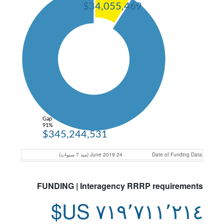
$34,055,469
Gap
91%
$345,244,531
Date of Funding Data
24 June 2019 (منذ 7 سنوات)
FUNDING | Interagency RRRP requirements
٧١٩٬٧١١٬٢١٤ US$