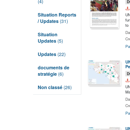
(4)
D
Situation Reports
UN
fu
/ Updates
(31)
to
Da
Situation
Cr
Updates
(5)
Pa
Updates
(22)
UN
Pe
documents de
stratégie
(6)
D
Non classé
(26)
UN
Ma
Da
Cr
Pa
UN