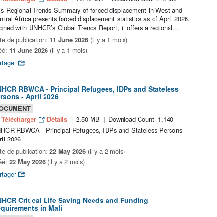
is Regional Trends Summary of forced displacement in West and
ntral Africa presents forced displacement statistics as of April 2026.
igned with UNHCR’s Global Trends Report, it offers a regional...
te de publication:
11 June 2026
(il y a 1 mois)
éé:
11 June 2026
(il y a 1 mois)
rtager
HCR RBWCA - Principal Refugees, IDPs and Stateless
rsons - April 2026
OCUMENT
Télécharger
Détails
2.50 MB
Download Count: 1,140
HCR RBWCA - Principal Refugees, IDPs and Stateless Persons -
ril 2026
te de publication:
22 May 2026
(il y a 2 mois)
éé:
22 May 2026
(il y a 2 mois)
rtager
HCR Critical Life Saving Needs and Funding
quirements in Mali