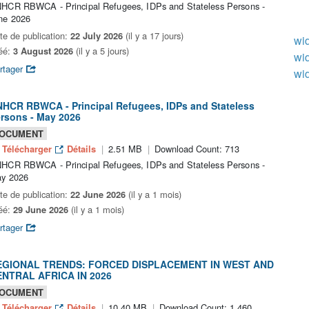
HCR RBWCA - Principal Refugees, IDPs and Stateless Persons -
ne 2026
te de publication:
22 July 2026
(il y a 17 jours)
wid
éé:
3 August 2026
(il y a 5 jours)
wid
rtager
wid
HCR RBWCA - Principal Refugees, IDPs and Stateless
rsons - May 2026
OCUMENT
Télécharger
Détails
2.51 MB
Download Count: 713
HCR RBWCA - Principal Refugees, IDPs and Stateless Persons -
y 2026
te de publication:
22 June 2026
(il y a 1 mois)
éé:
29 June 2026
(il y a 1 mois)
rtager
EGIONAL TRENDS: FORCED DISPLACEMENT IN WEST AND
ENTRAL AFRICA IN 2026
OCUMENT
Télécharger
Détails
10.40 MB
Download Count: 1,460