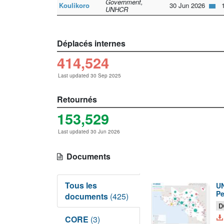
Government,
Koulikoro
30 Jun 2026
1
UNHCR
Déplacés internes
414,524
Last updated 30 Sep 2025
Retournés
153,529
Last updated 30 Jun 2026
Documents
Tous les
UN
Pe
documents
(425)
D
CORE
(3)