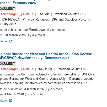
rsons - February 2026
OCUMENT
Télécharger
Détails
2.51 MB
Download Count: 1,313
HCR RBWCA - Principal Refugees, IDPs and Stateless Persons -
bruary 2026
te de publication:
20 March 2026
(il y a 4 mois)
éé:
30 March 2026
(il y a 4 mois)
rtager
gional Bureau for West and Central Africa - Kiba Koesse -
P/GBV/CP Newsletter July -December 2025
OCUMENT
Télécharger
Détails
664.82 KB
Download Count: 1,670
ba Koesse, the Community‑Based Protection newsletter of UNHCR’s
gional Bureau for West and Central Africa (July – December 2025),
owcases inspiring initiatives led by communities themselves. Thr...
te de publication:
4 March 2026
(il y a 5 mois)
éé:
4 March 2026
(il y a 5 mois)
rtager