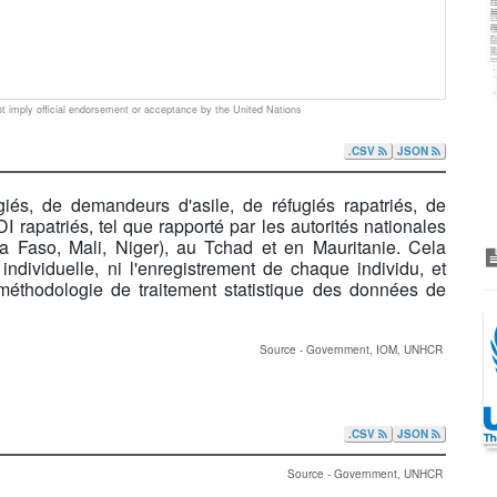
 imply official endorsement or acceptance by the United Nations
.CSV
JSON
iés, de demandeurs d'asile, de réfugiés rapatriés, de
 rapatriés, tel que rapporté par les autorités nationales
 Faso, Mali, Niger), au Tchad et en Mauritanie. Cela
 individuelle, ni l'enregistrement de chaque individu, et
 méthodologie de traitement statistique des données de
Source - Government, IOM, UNHCR
.CSV
JSON
Source - Government, UNHCR