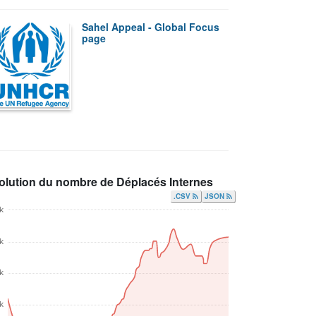
Sahel Appeal - Global Focus
page
olution du nombre de Déplacés Internes
.CSV
JSON
k
k
k
k