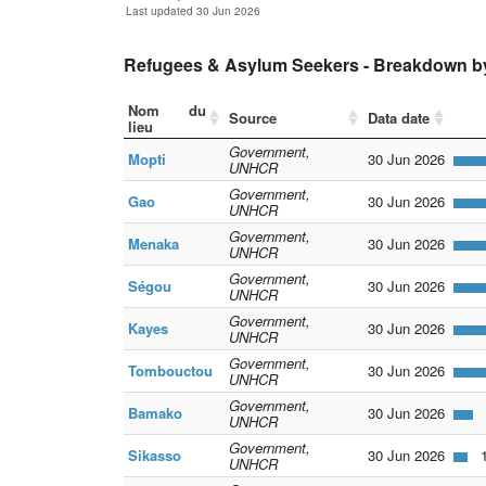
Last updated 30 Jun 2026
Refugees & Asylum Seekers - Breakdown b
Nom du
Source
Data date
lieu
Government,
Mopti
30 Jun 2026
UNHCR
Government,
Gao
30 Jun 2026
UNHCR
Government,
Menaka
30 Jun 2026
UNHCR
Government,
Ségou
30 Jun 2026
UNHCR
Government,
Kayes
30 Jun 2026
UNHCR
Government,
Tombouctou
30 Jun 2026
UNHCR
Government,
Bamako
30 Jun 2026
2
UNHCR
Government,
Sikasso
30 Jun 2026
1
UNHCR