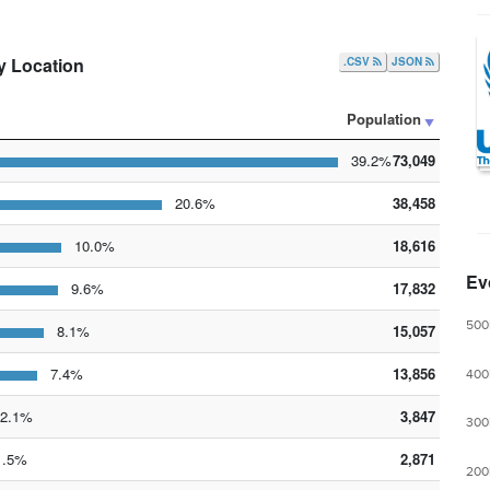
y Location
.CSV
JSON
Population
39.2%
73,049
20.6%
38,458
10.0%
18,616
Ev
9.6%
17,832
500
8.1%
15,057
7.4%
13,856
400
.1%
3,847
300
.5%
2,871
200