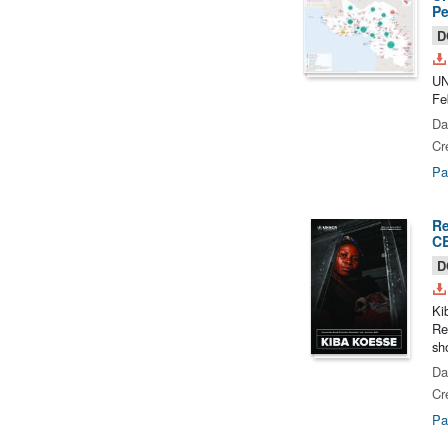
Pe
D
UN
Fe
Da
Cr
Pa
Re
CB
D
Ki
Re
sh
Da
Cr
Pa