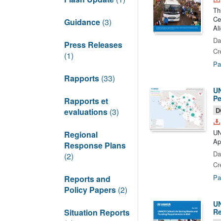
Th
Ce
Guidance
(3)
Al
Da
Press Releases
Cr
(1)
Pa
Rapports
(33)
UN
Pe
Rapports et
D
evaluations
(3)
UN
Regional
Ap
Response Plans
Da
(2)
Cr
Pa
Reports and
Policy Papers
(2)
UN
Situation Reports
Re