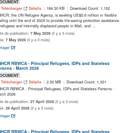
OCUMENT
Télécharger
Détails
184.30 KB
Download Count: 1,152
HCR, the UN Refugee Agency, is seeking US$5.6 million in flexible
nding until the end of 2026 to provide life-saving protection assistance
 refugees and internally displaced people in Mali, and ...
te de publication:
7 May 2026
(il y a 3 mois)
éé:
7 May 2026
(il y a 3 mois)
rtager
HCR RBWCA - Principal Refugees, IDPs and Stateless
rsons - March 2026
OCUMENT
Télécharger
Détails
2.50 MB
Download Count: 1,331
HCR RBWCA - Principal Refugees, IDPs and Stateless Persons -
rch 2026
te de publication:
27 April 2026
(il y a 3 mois)
éé:
29 April 2026
(il y a 3 mois)
rtager
HCR RBWCA - Principal Refugees, IDPs and Stateless