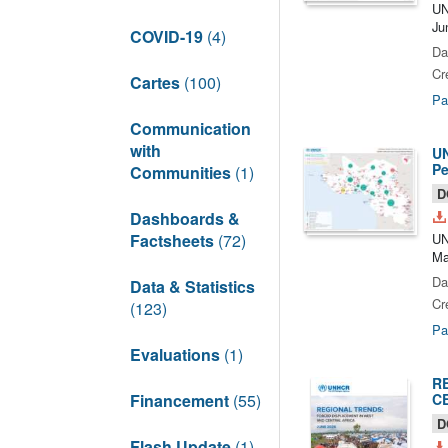
UN
Ju
COVID-19
(4)
Da
Cr
Cartes
(100)
Pa
Communication
with
UN
Pe
Communities
(1)
D
Dashboards &
Factsheets
(72)
UN
Ma
Da
Data & Statistics
Cr
(123)
Pa
Evaluations
(1)
R
Financement
(55)
C
D
Flash Update
(1)