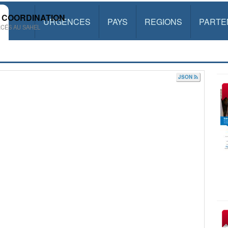
 COORDINATION
URGENCES
PAYS
REGIONS
PARTE
CÉS AU SAHEL
JSON