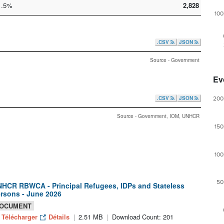
.5%
2,828
100
.CSV
JSON
Source - Government
Ev
.CSV
JSON
200
Source - Government, IOM, UNHCR
150
100
50
HCR RBWCA - Principal Refugees, IDPs and Stateless
rsons - June 2026
OCUMENT
Télécharger
Détails
2.51 MB
Download Count: 201