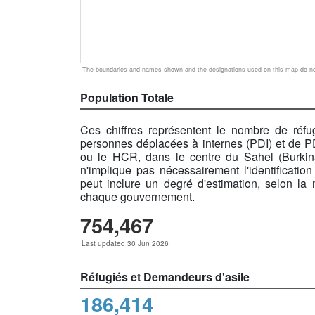
The boundaries and names shown and the designations used on this map do not
Population Totale
Ces chiffres représentent le nombre de réfug
personnes déplacées à internes (PDI) et de PDI
ou le HCR, dans le centre du Sahel (Burkina
n'implique pas nécessairement l'identification
peut inclure un degré d'estimation, selon la
chaque gouvernement.
754,467
Last updated 30 Jun 2026
Réfugiés et Demandeurs d'asile
186,414